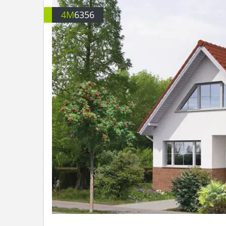
4M
6356