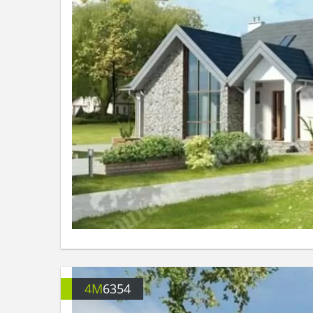
4M
6354