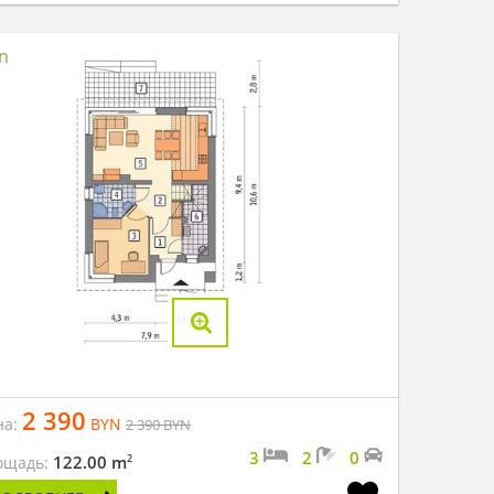
2 390
на:
BYN
2 390
BYN
3
2
0
2
122.00 m
ощадь: