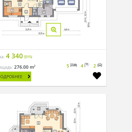
4 340
на:
BYN
5
4
2
2
276.00 m
ощадь:
ПОДРОБНЕЕ