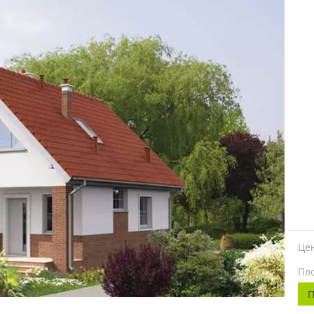
Це
Пл