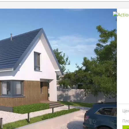
Це
Пл