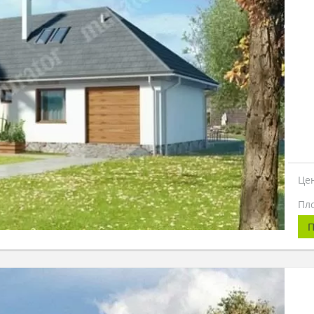
Це
Пл