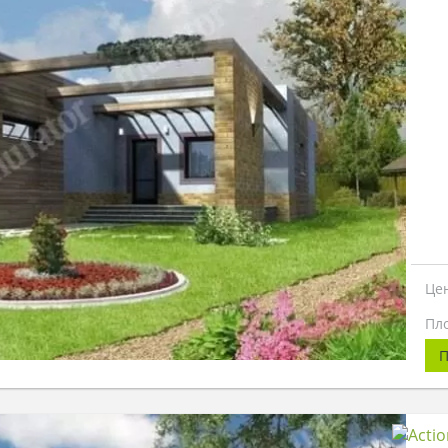
Це
Пл