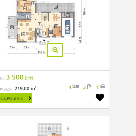
3 500
на:
BYN
4
3
1
2
219.00 m
ощадь:
ПОДРОБНЕЕ