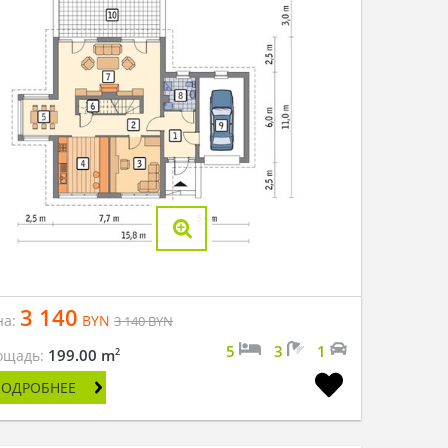
3 140
на:
BYN
3 140
BYN
5
3
1
2
199.00 m
ощадь:
ПОДРОБНЕЕ