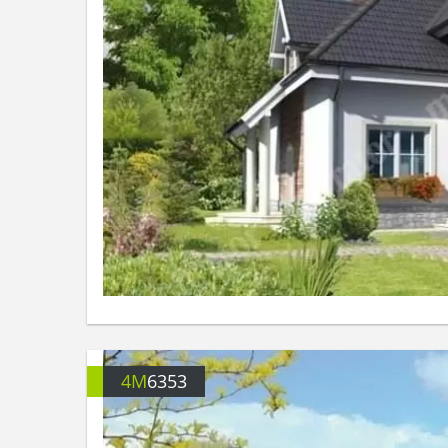
4M
6353