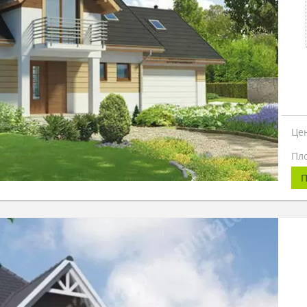
Це
Пл