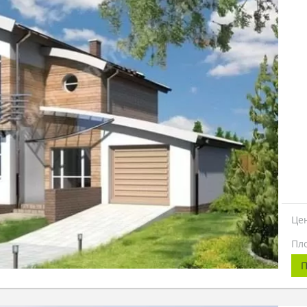
Це
Пл