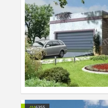
4M
6355