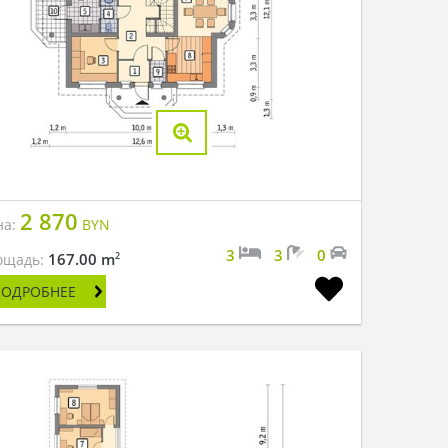
2 870
на:
BYN
3
3
0
2
167.00 m
ощадь:
ПОДРОБНЕЕ