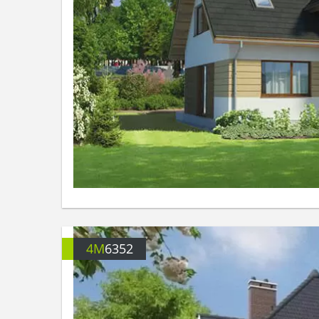
4M
6352