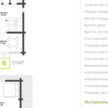
Количество э
Общая площа
Жилая площа
Высота дома:
Высота потолк
Угол наклона 
Площадь кры
Количество с
Количество са
Минимальный
участка(длина
Минимальный
участка(ширин
Площадь заст
Материалы