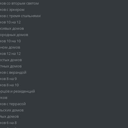
ов со вторым светом
ов с эркером
ов с тремя спальнями
ов 10 на 12
асивых домов
городных домов
ов 10 на 10
оном домов
ов 12 на 12
остых домов
стных домов
ов с верандой
ов 8 на 9
ов 8 на 10
орцов и резиденций
мков
ов с террасой
льских домов
лых домов
ов 6 на 8