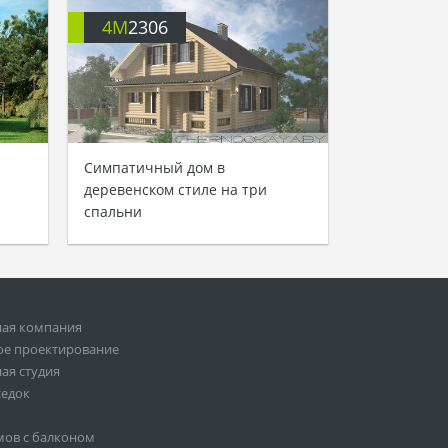
4M
2306
Симпатичный дом в
деревенском стиле на три
спальни
ная компания
ое проектирование
ая студия
седок
мов с балконом