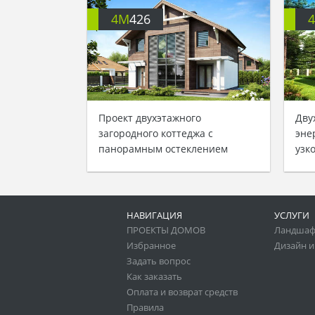
4M
426
Проект двухэтажного
Дву
загородного коттеджа с
эне
панорамным остеклением
узк
НАВИГАЦИЯ
УСЛУГИ
ПРОЕКТЫ ДОМОВ
Ландшаф
Избранное
Дизайн и
Задать вопрос
Как заказать
Оплата и возврат средств
Правила