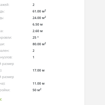
тажей:
2
2
дь:
61.00 м
2
дь:
24.00 м
6.50 м
а:
2.60 м
кровли:
25 °
2
ши:
80.00 м
пален:
2
нузлов:
1
 размер
):
17.00 м
 размер
а):
11.00 м
2
ройки:
50 м
: