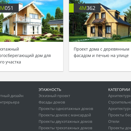
4M
051
4M
362
хэтажный
Проект дома с деревянным
ргосберегающий дом для
фасадом и печью на улице
ого участка
ЭТАЖНОСТЬ
КАТЕГОРИИ
тный дизайн
Эскизный проект
Архитектур
нтрерьера
Фасады домов
Строительн
Проекты одноэтажных домов
Архитектурн
Проекты домов с мансардой
Проекты бе
Проекты двухэтажных домов
Отели
Проекты трехэтажных домов
Проекты до