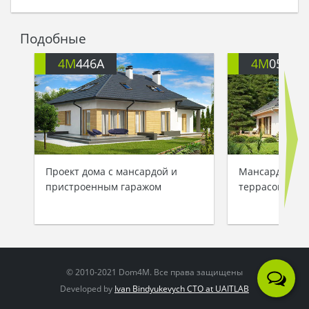
Подобные
4M
446A
4M
059
Проект дома с мансардой и
Мансардный к
пристроенным гаражом
террасой и га
© 2010-2021 Dom4M. Все права защищены
Developed by
Ivan Bindyukevych CTO at UAITLAB