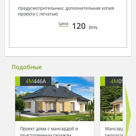
предусмотрительных: дополнительная копия
проекта с печатью
120
Цена
BYN.
Подобные
4M
446A
4M
059
Проект дома с мансардой и
Мансардный к
пристроенным гаражом
террасой и га