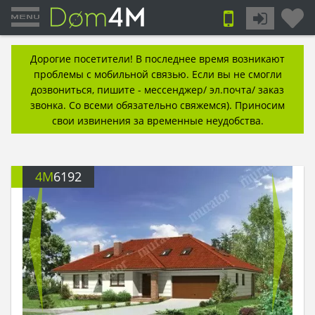
Дорогие посетители! В последнее время возникают
проблемы с мобильной связью. Если вы не смогли
дозвониться, пишите - мессенджер/ эл.почта/ заказ
звонка. Со всеми обязательно свяжемся). Приносим
свои извинения за временные неудобства.
4M
6192