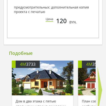
предусмотрительных: дополнительная копия
проекта с печатью
120
Цена
BYN.
Подобные
4M
3733
4M
3521
Дом в два этажа с пятью
План современ