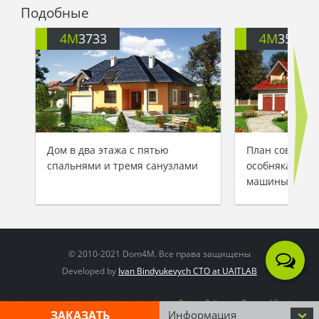
Подобные
4M
3733
4M
3521
Дом в два этажа с пятью
План современ
спальнями и тремя санузлами
особняка с га
машины
© 2010-2021 Dom4M. Все права защищены
Developed by
Ivan Bindyukevych CTO at UAITLAB
This site is protected by reCAPTCHA and the Google
Privacy Policy
and
Terms of Service
apply
ЗАКАЗАТЬ
Информация