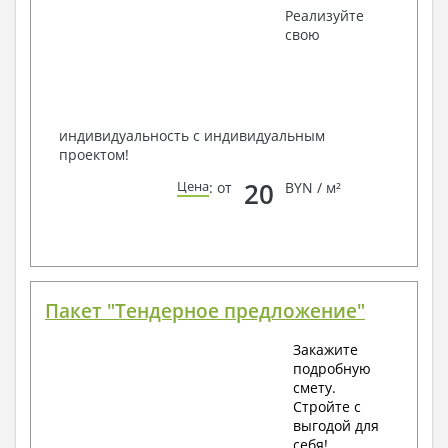
Получить профессиональную консультацию у
Реализуйте
наших специалистов, Вы можете любым
свою
способом связи: закажите обратный звонок,
по viber, e-mail, телефон -
наши контакты
.
Всегда рады Вам помочь!
индивидуальность с индивидуальным
проектом!
20
Цена
: от
BYN / м²
Пакет "Тендерное предложение"
Закажите
подробную
смету.
Стройте с
выгодой для
себя!