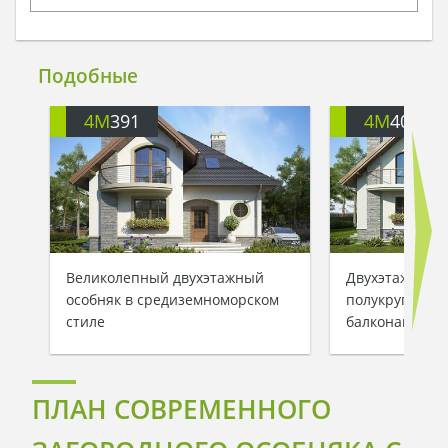
Подобные
4M
391
4M
401
Великолепный двухэтажный
Двухэтажный 
особняк в средиземноморском
полукруглыми
стиле
балконами
ПЛАН СОВРЕМЕННОГО