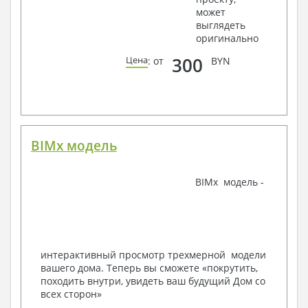
может
Ведомости расхода стали и бетона
выглядеть
3. Инженерный раздел (приобретается по желанию
оригинально
за дополнительную плату):
300
Цена
: от
BYN
Водоснабжение и канализация
Условные обозначения с общими данными
Поэтажная система водоснабжения и
канализации
Аксонометрическая схема водоснабжения и
канализации
BIMx модель
Узлы и спецификация материалов
Отопление, вентиляция
BIMx модель -
Условные обозначения с общими данными
Система вентиляции
Система отопления
Аксонометрическая схема системы отопления
Тепловая схема
интерактивный просмотр трехмерной модели
Спецификация материалов
вашего дома. Теперь вы сможете «покрутить,
Электротехнические решения:
походить внутри, увидеть ваш будущий Дом со
всех сторон»
Условные обозначения и общие данные