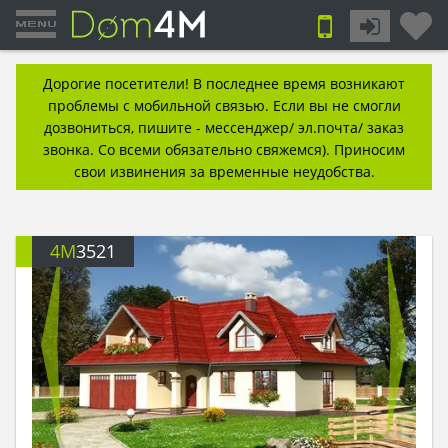
Дорогие посетители! В последнее время возникают
проблемы с мобильной связью. Если вы не смогли
дозвониться, пишите - мессенджер/ эл.почта/ заказ
звонка. Со всеми обязательно свяжемся). Приносим
свои извинения за временные неудобства.
4M
3521