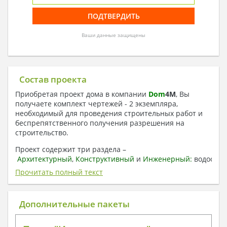
Ваши данные защищены
Состав проекта
Приобретая проект дома в компании
Dom
4
M
, Вы
получаете комплект чертежей - 2 экземпляра,
необходимый для проведения строительных работ и
беспрепятственного получения разрешения на
строительство.
Проект содержит три раздела –
Архитектурный
,
Конструктивный
и
Инженерный:
водоснаб
отопление, вентиляция, канализация,
Прочитать полный текст
электроснабжение (приобретается за дополнительную
плату) + Пояснительная записка.
Дополнительные пакеты
1. Архитектурный раздел:
Общие данные по проекту