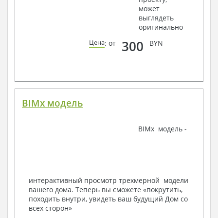
может
Ведомости расхода стали и бетона
выглядеть
3. Инженерный раздел (приобретается по желанию
оригинально
за дополнительную плату):
300
Цена
: от
BYN
Водоснабжение и канализация
Условные обозначения с общими данными
Поэтажная система водоснабжения и
канализации
Аксонометрическая схема водоснабжения и
канализации
BIMx модель
Узлы и спецификация материалов
Отопление, вентиляция
BIMx модель -
Условные обозначения с общими данными
Система вентиляции
Система отопления
Аксонометрическая схема системы отопления
Тепловая схема
интерактивный просмотр трехмерной модели
Спецификация материалов
вашего дома. Теперь вы сможете «покрутить,
Электротехнические решения:
походить внутри, увидеть ваш будущий Дом со
всех сторон»
Условные обозначения и общие данные