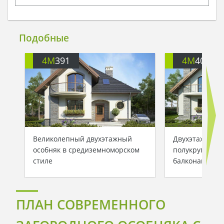
Подобные
4M
391
4M
401
Великолепный двухэтажный
Двухэтажный 
особняк в средиземноморском
полукруглыми
стиле
балконами
ПЛАН СОВРЕМЕННОГО