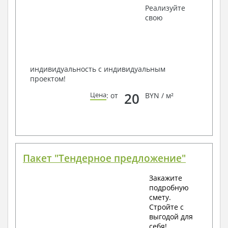
Получить профессиональную консультацию у
Реализуйте
наших специалистов, Вы можете любым
свою
способом связи: закажите обратный звонок,
по viber, e-mail, телефон -
наши контакты
.
Всегда рады Вам помочь!
индивидуальность с индивидуальным
проектом!
20
Цена
: от
BYN / м²
Пакет "Тендерное предложение"
Закажите
подробную
смету.
Стройте с
выгодой для
себя!