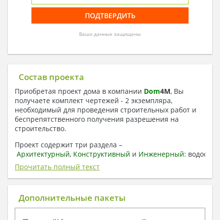
Ваши данные защищены
Состав проекта
Приобретая проект дома в компании
Dom
4
M
, Вы
получаете комплект чертежей - 2 экземпляра,
необходимый для проведения строительных работ и
беспрепятственного получения разрешения на
строительство.
Проект содержит три раздела –
Архитектурный
,
Конструктивный
и
Инженерный:
водоснаб
отопление, вентиляция, канализация,
Прочитать полный текст
электроснабжение (приобретается за дополнительную
плату) + Пояснительная записка.
Дополнительные пакеты
1. Архитектурный раздел:
Общие данные по проекту