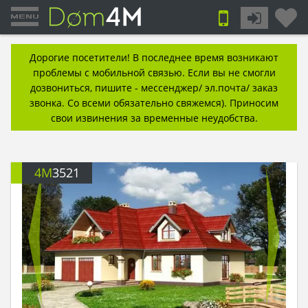
Дорогие посетители! В последнее время возникают
проблемы с мобильной связью. Если вы не смогли
дозвониться, пишите - мессенджер/ эл.почта/ заказ
звонка. Со всеми обязательно свяжемся). Приносим
свои извинения за временные неудобства.
4M
3521