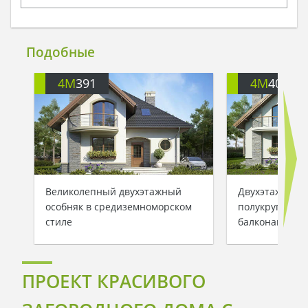
Подобные
4M
391
4M
401
Великолепный двухэтажный
Двухэтажный 
особняк в средиземноморском
полукруглыми
стиле
балконами
ПРОЕКТ КРАСИВОГО