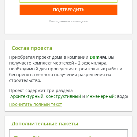
Ваши данные защищены
Состав проекта
Приобретая проект дома в компании
Dom
4
M
, Вы
получаете комплект чертежей - 2 экземпляра,
необходимый для проведения строительных работ и
беспрепятственного получения разрешения на
строительство.
Проект содержит три раздела –
Архитектурный
,
Конструктивный
и
Инженерный:
водоснаб
отопление, вентиляция, канализация,
Прочитать полный текст
электроснабжение (приобретается за дополнительную
плату) + Пояснительная записка.
Дополнительные пакеты
1. Архитектурный раздел:
Общие данные по проекту