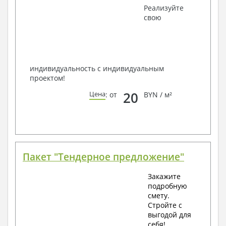
Получить профессиональную консультацию у
Реализуйте
наших специалистов, Вы можете любым
свою
способом связи: закажите обратный звонок,
по viber, e-mail, телефон -
наши контакты
.
Всегда рады Вам помочь!
индивидуальность с индивидуальным
проектом!
20
Цена
: от
BYN / м²
Пакет "Тендерное предложение"
Закажите
подробную
смету.
Стройте с
выгодой для
себя!