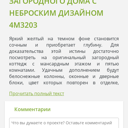
ЗАГОРОДНОГО ДОМА С
НЕБРОСКИМ ДИЗАЙНОМ
4M3203
Яркий желтый на темном фоне становится
сочным и приобретает глубину. Для
доказательства этой истины достаточно
посмотреть на оригинальный загородный
коттедж с мансардным этажом и пятью
комнатами. Удачным дополнением будут
белоснежные колонны, оконные и дверные
блоки, цвет которых повторен в отделке,
окантовывающей сложные формы крыши.
Прочитать полный текст
Интересным дополнением колоритного
строения будут живописные картины
пригородного пейзажа. Здесь уместны
Комментарии
пригожее увитые плетущимися цветами арки с
беседками. Простор вольной территории
подчеркнут аккуратные клумбы и тщательно