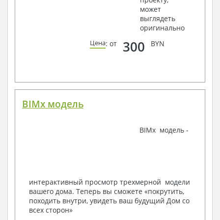
может
Ведомости расхода стали и бетона
выглядеть
3. Инженерный раздел (приобретается по желанию
оригинально
за дополнительную плату):
300
Цена
: от
BYN
Водоснабжение и канализация
Условные обозначения с общими данными
Поэтажная система водоснабжения и
канализации
Аксонометрическая схема водоснабжения и
канализации
BIMx модель
Узлы и спецификация материалов
Отопление, вентиляция
BIMx модель -
Условные обозначения с общими данными
Система вентиляции
Система отопления
Аксонометрическая схема системы отопления
Тепловая схема
интерактивный просмотр трехмерной модели
Спецификация материалов
вашего дома. Теперь вы сможете «покрутить,
Электротехнические решения:
походить внутри, увидеть ваш будущий Дом со
всех сторон»
Условные обозначения и общие данные