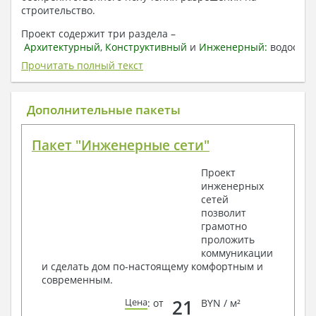
строительство.
Проект содержит три раздела –
Архитектурный
,
Конструктивный
и
Инженерный:
водоснаб
отопление, вентиляция, канализация,
Прочитать полный текст
электроснабжение (приобретается за дополнительную
плату) + Пояснительная записка.
Дополнительные пакеты
1. Архитектурный раздел:
Общие данные по проекту
Пакет "Инженерные сети"
План координационных осей
Поэтажные кладочные планы
Проект
Поэтажные маркировочные планы с
инженерных
экспликацией помещений
сетей
План кровли
позволит
Разрезы и состав конструкций
грамотно
Фасады с ведомостью внешних отделок
проложить
Элементы проемов – спецификация
коммуникации
Ведомость перемычек – сечения и
и сделать дом по-настоящему комфортным и
спецификация
современным.
Экспликация полов
Объемы основных строительных материалов
21
Цена
: от
BYN / м²
Архитектурные узлы в конструкциях