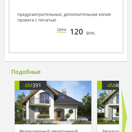
предусмотрительных: дополнительная копия
проекта с печатью
120
Цена
BYN.
Подобные
4M
391
4M
401
Великолепный двухэтажный
Двухэтажный 