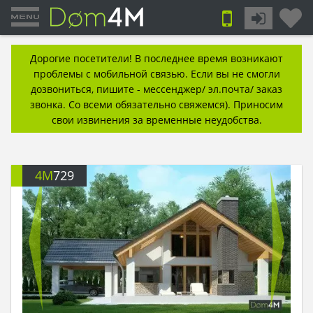
Дорогие посетители! В последнее время возникают
проблемы с мобильной связью. Если вы не смогли
дозвониться, пишите - мессенджер/ эл.почта/ заказ
звонка. Со всеми обязательно свяжемся). Приносим
свои извинения за временные неудобства.
4M
729