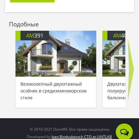
Подобные
4M
391
4M
401
Великолепный двухэтажный
Двухэтажный 
особняк в средиземноморском
полукруглыми
стиле
балконами
© 2010-2021 Dom4M. Все права защищены
Developed by
Ivan Bindyukevych CTO at UAITLAB