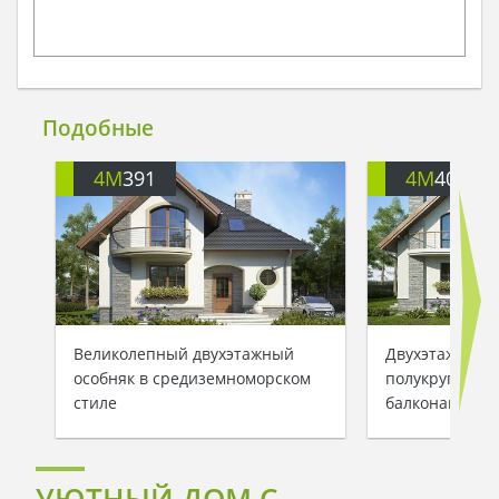
Подобные
4M
391
4M
401
Великолепный двухэтажный
Двухэтажный 
особняк в средиземноморском
полукруглыми
стиле
балконами