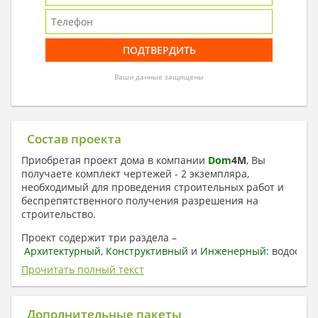
Ваши данные защищены
Состав проекта
Приобретая проект дома в компании
Dom
4
M
, Вы
получаете комплект чертежей - 2 экземпляра,
необходимый для проведения строительных работ и
беспрепятственного получения разрешения на
строительство.
Проект содержит три раздела –
Архитектурный
,
Конструктивный
и
Инженерный:
водоснаб
отопление, вентиляция, канализация,
Прочитать полный текст
электроснабжение (приобретается за дополнительную
плату) + Пояснительная записка.
Дополнительные пакеты
1. Архитектурный раздел: