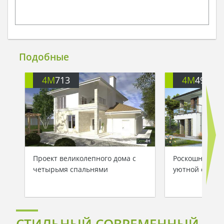
Подобные
4M
713
4M
499
Проект великолепного дома с
Роскошный дом
четырьмя спальнями
уютной откры