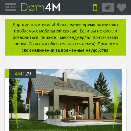
Дорогие посетители! В последнее время возникают
проблемы с мобильной связью. Если вы не смогли
дозвониться, пишите - мессенджер/ эл.почта/ заказ
звонка. Со всеми обязательно свяжемся). Приносим
свои извинения за временные неудобства.
4M
129