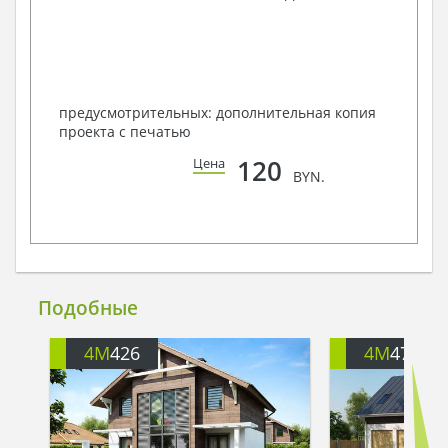
предусмотрительных: дополнительная копия
проекта с печатью
120
Цена
BYN.
Подобные
4M
426
4M
472G