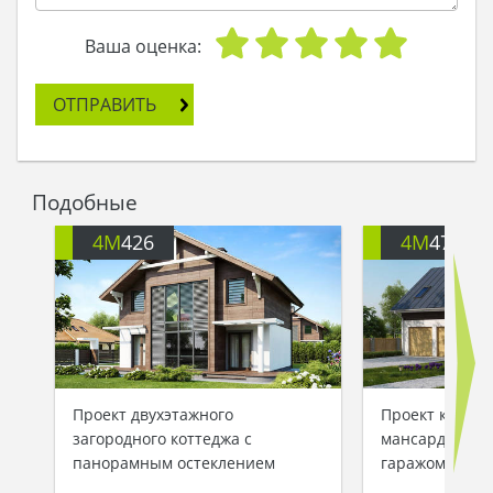
Ваша оценка:
ОТПРАВИТЬ
Подобные
4M
426
4M
472G
Проект двухэтажного
Проект класси
загородного коттеджа с
мансардой и 
панорамным остеклением
гаражом