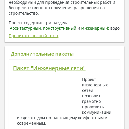
необходимый для проведения строительных работ и
беспрепятственного получения разрешения на
строительство.
Проект содержит три раздела –
Архитектурный
,
Конструктивный
и
Инженерный:
водоснаб
отопление, вентиляция, канализация,
Прочитать полный текст
электроснабжение (приобретается за дополнительную
плату) + Пояснительная записка.
Дополнительные пакеты
1. Архитектурный раздел:
Общие данные по проекту
Пакет "Инженерные сети"
План координационных осей
Поэтажные кладочные планы
Проект
Поэтажные маркировочные планы с
инженерных
экспликацией помещений
сетей
План кровли
позволит
Разрезы и состав конструкций
грамотно
Фасады с ведомостью внешних отделок
проложить
Элементы проемов – спецификация
коммуникации
Ведомость перемычек – сечения и
и сделать дом по-настоящему комфортным и
спецификация
современным.
Экспликация полов