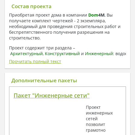
Состав проекта
Приобретая проект дома в компании
Dom
4
M
, Вы
получаете комплект чертежей - 2 экземпляра,
необходимый для проведения строительных работ и
беспрепятственного получения разрешения на
строительство.
Проект содержит три раздела –
Архитектурный
,
Конструктивный
и
Инженерный:
водоснаб
отопление, вентиляция, канализация,
Прочитать полный текст
электроснабжение (приобретается за дополнительную
плату) + Пояснительная записка.
Дополнительные пакеты
1. Архитектурный раздел:
Общие данные по проекту
Пакет "Инженерные сети"
План координационных осей
Поэтажные кладочные планы
Проект
Поэтажные маркировочные планы с
инженерных
экспликацией помещений
сетей
План кровли
позволит
Разрезы и состав конструкций
грамотно
Фасады с ведомостью внешних отделок