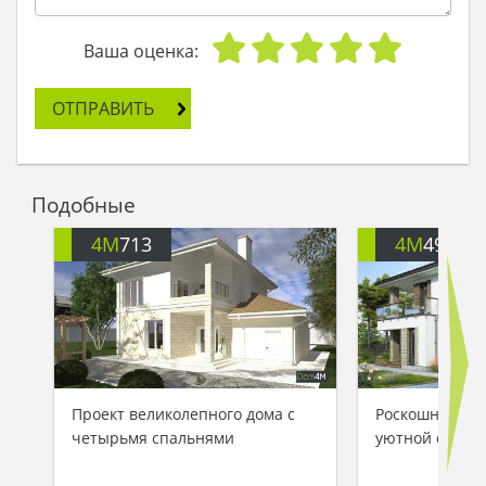
Ваша оценка:
ОТПРАВИТЬ
Подобные
4M
713
4M
499
Проект великолепного дома с
Роскошный дом
четырьмя спальнями
уютной откры