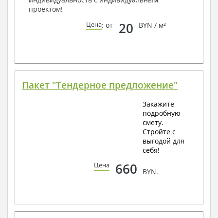
проектом!
20
Цена
: от
BYN / м²
Пакет "Тендерное предложение"
Закажите
подробную
смету.
Стройте с
выгодой для
себя!
660
Цена
BYN.