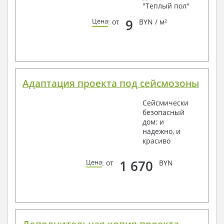
"Теплый пол"
9
Цена
: от
BYN / м²
Адаптация проекта под сейсмозоны
Сейсмически
безопасный
дом: и
надежно, и
красиво
1 670
Цена
: от
BYN