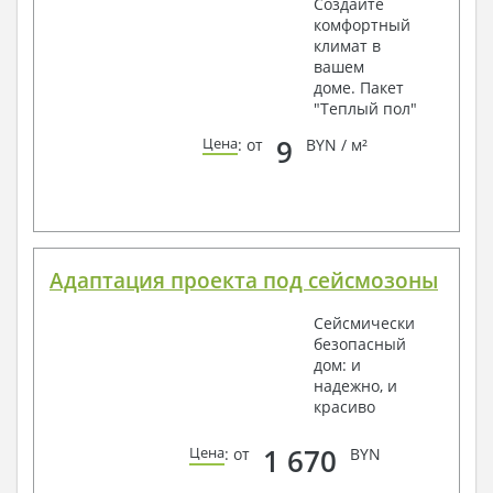
Создайте
комфортный
климат в
вашем
доме. Пакет
"Теплый пол"
9
Цена
: от
BYN / м²
Адаптация проекта под сейсмозоны
Сейсмически
безопасный
дом: и
надежно, и
красиво
1 670
Цена
: от
BYN