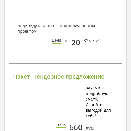
способом связи: закажите обратный звонок,
по viber, e-mail, телефон -
наши контакты
.
Всегда рады Вам помочь!
индивидуальность с индивидуальным
проектом!
20
Цена
: от
BYN / м²
Пакет "Тендерное предложение"
Закажите
подробную
смету.
Стройте с
выгодой для
себя!
660
Цена
BYN.