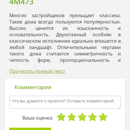
4M473
Многих застройщиков прельщает классика.
Такие дома всегда пользуются популярностью.
Высоко ценится их изысканность и
основательность. Двухэтажный особняк в
классическом исполнении идеально впишется в
любой ландшафт. Отличительными чертами
такого дома считается симметричность и
четкость форм, пропорциональность и
гармоничность, простой и незамысловатый
Прочитать полный текст
декор.
Белые полуовальные балконы с коваными
балюстрадами, прямоугольные бассажи на
Комментарии
углах, подкрышный карниз по всему периметру
дома, прямые и арочные наличники
гармонично сочетаются с бежевой штукатуркой
стен. Контраст с коричневым цветом
натуральной черепицы наполняет экстерьер
Ваша оценка:
смыслом, подчеркивая изысканную строгость.