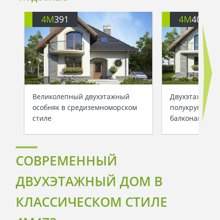
4M
391
4M
401
Великолепный двухэтажный
Двухэтажный 
особняк в средиземноморском
полукруглыми
стиле
балконами
СОВРЕМЕННЫЙ
ДВУХЭТАЖНЫЙ ДОМ В
КЛАССИЧЕСКОМ СТИЛЕ