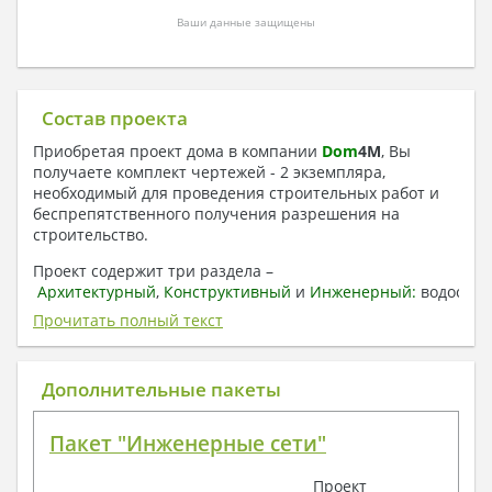
Ваши данные защищены
Состав проекта
Приобретая проект дома в компании
Dom
4
M
, Вы
получаете комплект чертежей - 2 экземпляра,
необходимый для проведения строительных работ и
беспрепятственного получения разрешения на
строительство.
Проект содержит три раздела –
Архитектурный
,
Конструктивный
и
Инженерный:
водоснаб
отопление, вентиляция, канализация,
Прочитать полный текст
электроснабжение (приобретается за дополнительную
плату) + Пояснительная записка.
Дополнительные пакеты
1. Архитектурный раздел:
Общие данные по проекту
Пакет "Инженерные сети"
План координационных осей
Поэтажные кладочные планы
Проект
Поэтажные маркировочные планы с