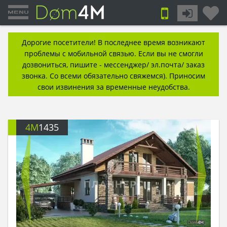
Дорогие посетители! В последнее время возникают
проблемы с мобильной связью. Если вы не смогли
дозвониться, пишите - мессенджер/ эл.почта/ заказ
звонка. Со всеми обязательно свяжемся). Приносим
свои извинения за временные неудобства.
4M
1435