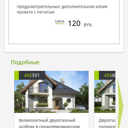
предусмотрительных: дополнительная копия
проекта с печатью
120
Цена
BYN.
Подобные
4M
391
4M
401
Великолепный двухэтажный
Двухэтажный 
особняк в средиземноморском
полукруглыми