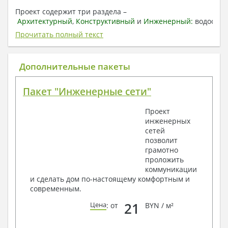
Проект содержит три раздела –
Архитектурный
,
Конструктивный
и
Инженерный:
водоснаб
отопление, вентиляция, канализация,
Прочитать полный текст
электроснабжение (приобретается за дополнительную
плату) + Пояснительная записка.
Дополнительные пакеты
1. Архитектурный раздел:
Общие данные по проекту
Пакет "Инженерные сети"
План координационных осей
Поэтажные кладочные планы
Проект
Поэтажные маркировочные планы с
инженерных
экспликацией помещений
сетей
План кровли
позволит
Разрезы и состав конструкций
грамотно
Фасады с ведомостью внешних отделок
проложить
Элементы проемов – спецификация
коммуникации
Ведомость перемычек – сечения и
и сделать дом по-настоящему комфортным и
спецификация
современным.
Экспликация полов
Объемы основных строительных материалов
21
Цена
: от
BYN / м²
Архитектурные узлы в конструкциях
2. Конструктивный раздел: