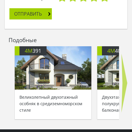
ОТПРАВИТЬ
Подобные
4M
391
4M
401
Великолепный двухэтажный
Двухэтажный 
особняк в средиземноморском
полукруглыми
стиле
балконами