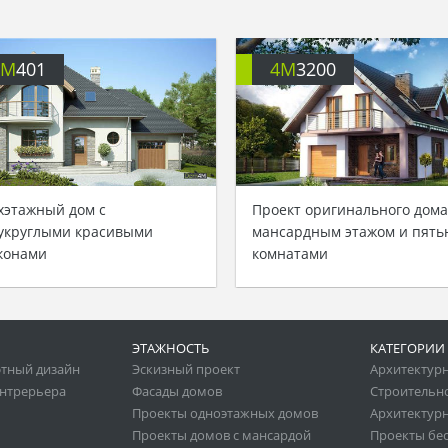
4M
401
4M
3200
хэтажный дом с
Проект оригинального дома
укруглыми красивыми
мансардным этажом и пять
конами
комнатами
ЭТАЖНОСТЬ
КАТЕГОРИИ
тный дизайн
Эскизный проект
Архитектур
нтрерьера
Фасады домов
Строительн
Проекты одноэтажных домов
Архитектурн
Проекты домов с мансардой
Проекты бе