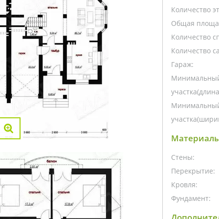
Количество э
Общая площа
Количество с
Количество са
Гараж:
Минимальный
участка(длина
Минимальный
участка(ширин
Материалы
Стены:
Перекрытие:
Кровля:
Фундамент:
Дополните