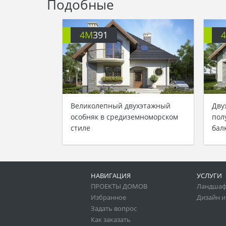
Подобные
4M
391
Великолепный двухэтажный
Дву
особняк в средиземноморском
пол
стиле
бал
НАВИГАЦИЯ
УСЛУГИ
ПРОЕКТЫ ДОМОВ
Ландшаф
Избранное
Дизайн и
Задать вопрос
Как заказать