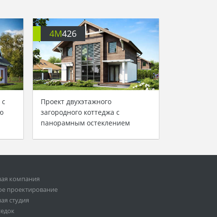
4M
426
 с
Проект двухэтажного
ю
загородного коттеджа с
панорамным остеклением
ная компания
ое проектирование
ая студия
седок