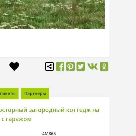
пакеты
Партнеры
осторный загородный коттедж на
 с гаражом
4M865