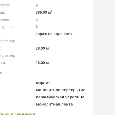
тажей:
2
2
дь:
386.00 м
пален:
4
нузлов:
2
Гараж на одно авто
 размер
):
28.00 м
 размер
а):
18.00 м
:
кирпич
монолитное перекрытие
керамическая черепица
монолитная лента
льные сведения: