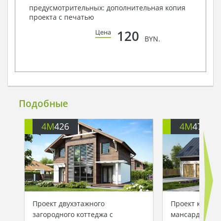
предусмотрительных: дополнительная копия
проекта с печатью
120
Цена
BYN.
Подобные
4M
426
4M
472G
Проект двухэтажного
Проект класси
загородного коттеджа с
мансардой и 