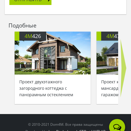
Подобные
4M
426
4M
472G
Проект двухэтажного
Проект класси
загородного коттеджа с
мансардой и 
панорамным остеклением
гаражом
© 2010-2021 Dom4M. Все права защищены