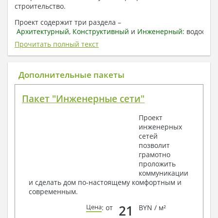
строительство.
Проект содержит три раздела –
Архитектурный
,
Конструктивный
и
Инженерный:
водоснаб
отопление, вентиляция, канализация,
Прочитать полный текст
электроснабжение (приобретается за дополнительную
плату) + Пояснительная записка.
Дополнительные пакеты
1. Архитектурный раздел:
Общие данные по проекту
Пакет "Инженерные сети"
План координационных осей
Поэтажные кладочные планы
Проект
Поэтажные маркировочные планы с
инженерных
экспликацией помещений
сетей
План кровли
позволит
Разрезы и состав конструкций
грамотно
Фасады с ведомостью внешних отделок
проложить
Элементы проемов – спецификация
коммуникации
Ведомость перемычек – сечения и
и сделать дом по-настоящему комфортным и
спецификация
современным.
Экспликация полов
Объемы основных строительных материалов
21
Цена
: от
BYN / м²
Архитектурные узлы в конструкциях