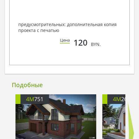
предусмотрительных: дополнительная копия
проекта с печатью
120
Цена
BYN.
Подобные
4M
751
4M
262