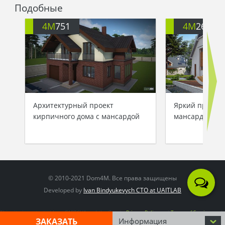
дома, вслед за которым выбежала счастливая
Подобные
детвора и зарылась в сугроб. Зима рассмеялась:
она точно знала, что маленькие обитатели дома
4M
751
4M
262
оценят ее шалость по достоинству. Она дернула
за ветку, и на яркие попоны детских шапок
опустились тысячи снежинок. А дом стоял и
наблюдал, тихо радуясь за своих жильцов,
которые стали пульсом его новой жизни…
Архитектурный проект
Яркий проект 
кирпичного дома с мансардой
мансардой
© 2010-2021 Dom4M. Все права защищены
Developed by
Ivan Bindyukevych CTO at UAITLAB
This site is protected by reCAPTCHA and the Google
Privacy Policy
and
Terms of Service
apply
ЗАКАЗАТЬ
Информация