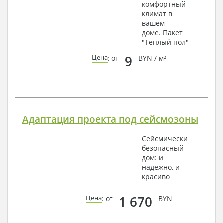
комфортный
климат в
вашем
доме. Пакет
"Теплый пол"
9
Цена
: от
BYN / м²
Адаптация проекта под сейсмозоны
Сейсмически
безопасный
дом: и
надежно, и
красиво
1 670
Цена
: от
BYN