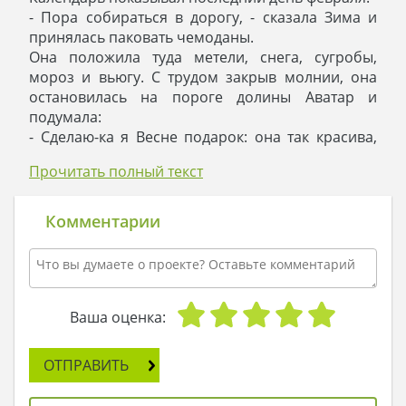
- Пора собираться в дорогу, - сказала Зима и
принялась паковать чемоданы.
Она положила туда метели, снега, сугробы,
мороз и вьюгу. С трудом закрыв молнии, она
остановилась на пороге долины Аватар и
подумала:
- Сделаю-ка я Весне подарок: она так красива,
трепетна и у нее отменный вкус, так что сможет
Прочитать полный текст
оценить по достоинству мои старания.
Так посреди живописной горной долины
появился дом. Он был светел, как снега Зимы, и
Комментарии
уютен, как безветренный день. Зима довольно
оглядела свое творение и покинула долину.
А через неделю пришла Весна, и первым, что
она увидела в привычных краях, оказался дом.
- Ах, какая прелесть! - обрадовалась Весна. –
Ваша оценка:
Теперь у меня будет работа на все три месяца: я
полью домик дождем, укрою его радугой,
ОТПРАВИТЬ
высажу вокруг дома цветы и усажу на ветви
деревьев поющих соловьев. И когда дом увидят