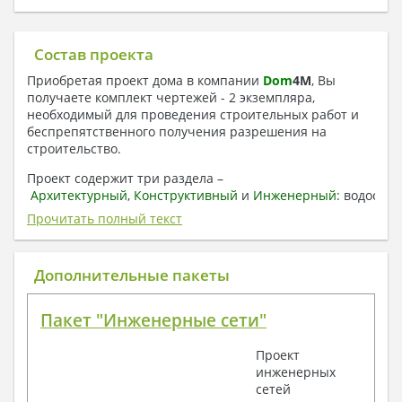
Состав проекта
Приобретая проект дома в компании
Dom
4
M
, Вы
получаете комплект чертежей - 2 экземпляра,
необходимый для проведения строительных работ и
беспрепятственного получения разрешения на
строительство.
Проект содержит три раздела –
Архитектурный
,
Конструктивный
и
Инженерный:
водоснаб
отопление, вентиляция, канализация,
Прочитать полный текст
электроснабжение (приобретается за дополнительную
плату) + Пояснительная записка.
Дополнительные пакеты
1. Архитектурный раздел:
Общие данные по проекту
Пакет "Инженерные сети"
План координационных осей
Поэтажные кладочные планы
Проект
Поэтажные маркировочные планы с
инженерных
экспликацией помещений
сетей
План кровли