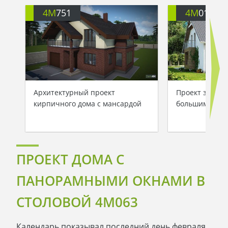
4M
751
4M
019
Архитектурный проект
Проект загоро
кирпичного дома с мансардой
большими окн
ПРОЕКТ ДОМА С
ПАНОРАМНЫМИ ОКНАМИ В
СТОЛОВОЙ 4M063
Календарь показывал последний день февраля.