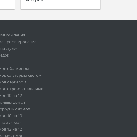
ная компания
ое проектирование
ая студия
седок
мов с балконом
ов со вторым светом
ов с эркером
ов с тремя спальнями
ов 10 на 12
асивых домов
городных домов
ов 10 на 10
оном домов
ов 12 на 12
остых домов