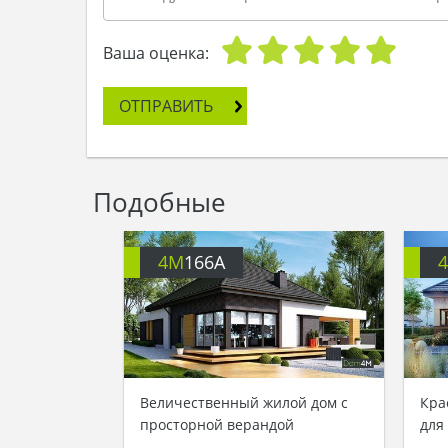
Ваша оценка:
ОТПРАВИТЬ
Подобные
4M
166A
Величественный жилой дом с
Кра
просторной верандой
для