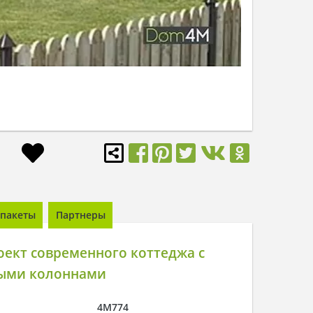
пакеты
Партнеры
ект современного коттеджа с
ыми колоннами
4M774