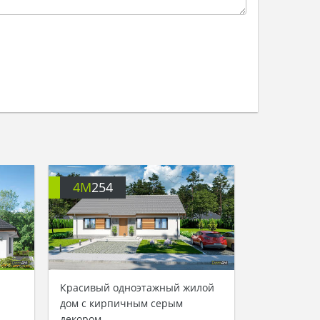
4M
254
Красивый одноэтажный жилой
дом с кирпичным серым
декором