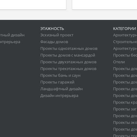
ЭТАЖНОСТЬ
КАТЕГОРИИ
тный дизайн
Эскизный проект
Архитектур
нтрерьера
Фасады домов
Строительн
Проекты одноэтажных домов
Архитектурн
Проекты домов с мансардой
Проекты бе
Проекты двухэтажных домов
Отели
Проекты трехэтажных домов
Проекты до
Проекты бань и саун
Проекты дом
Проекты гаражей
Проекты дом
Ландшафтный дизайн
Проекты дом
Дизайн интрерьера
Проекты дом
Проекты кр
Проекты за
Проекты дом
Проекты эк
Проекты дом
Проекты пр