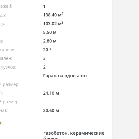
тажей:
1
2
дь:
138.40 м
2
дь:
103.02 м
5.50 м
а:
2.80 м
кровли:
20 °
пален:
3
нузлов:
2
Гараж на одно авто
 размер
):
24.10 м
 размер
а):
20.60 м
:
газобетон, керамические
блоки