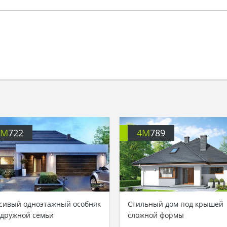
4M
722
4M
789
сивый одноэтажный особняк
Стильный дом под крышей
 дружной семьи
сложной формы