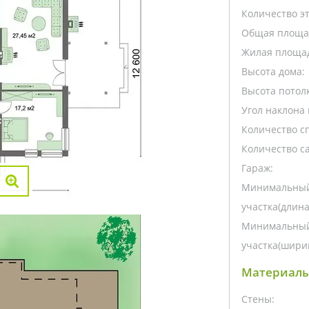
Количество э
Общая площа
Жилая площа
Высота дома:
Высота потолк
Угол наклона 
Количество с
Количество са
Гараж:
Минимальный
участка(длина
Минимальный
участка(ширин
Материалы
Стены: