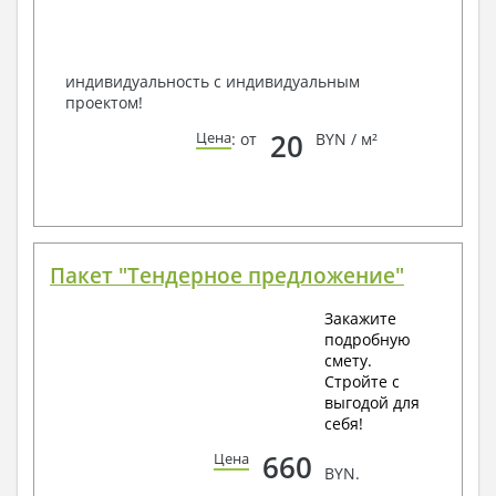
по viber, e-mail, телефон -
наши контакты
.
Всегда рады Вам помочь!
индивидуальность с индивидуальным
проектом!
20
Цена
: от
BYN / м²
Пакет "Тендерное предложение"
Закажите
подробную
смету.
Стройте с
выгодой для
себя!
660
Цена
BYN.