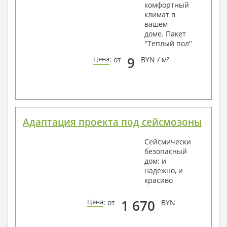
комфортный
климат в
вашем
доме. Пакет
"Теплый пол"
9
Цена
: от
BYN / м²
Адаптация проекта под сейсмозоны
Сейсмически
безопасный
дом: и
надежно, и
красиво
1 670
Цена
: от
BYN