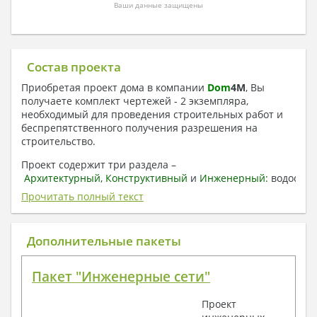
Ваши данные защищены
Состав проекта
Приобретая проект дома в компании
Dom
4
M
, Вы
получаете комплект чертежей - 2 экземпляра,
необходимый для проведения строительных работ и
беспрепятственного получения разрешения на
строительство.
Проект содержит три раздела –
Архитектурный
,
Конструктивный
и
Инженерный:
водоснаб
отопление, вентиляция, канализация,
Прочитать полный текст
электроснабжение (приобретается за дополнительную
плату) + Пояснительная записка.
Дополнительные пакеты
1. Архитектурный раздел:
Общие данные по проекту
Пакет "Инженерные сети"
План координационных осей
Поэтажные кладочные планы
Проект
Поэтажные маркировочные планы с