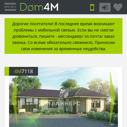
Дорогие посетители! В последнее время возникают
проблемы с мобильной связью. Если вы не смогли
дозвониться, пишите - мессенджер/ эл.почта/ заказ
звонка. Со всеми обязательно свяжемся). Приносим
свои извинения за временные неудобства.
4M
7118