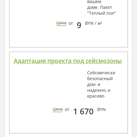
вашем
доме. Пакет
"Теплый пол"
9
Цена
: от
BYN / м²
Адаптация проекта под сейсмозоны
Сейсмически
безопасный
дом: и
надежно, и
красиво
1 670
Цена
: от
BYN