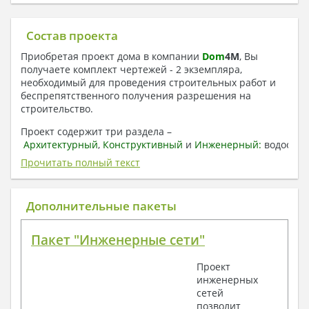
Состав проекта
Приобретая проект дома в компании
Dom
4
M
, Вы
получаете комплект чертежей - 2 экземпляра,
необходимый для проведения строительных работ и
беспрепятственного получения разрешения на
строительство.
Проект содержит три раздела –
Архитектурный
,
Конструктивный
и
Инженерный:
водоснаб
отопление, вентиляция, канализация,
Прочитать полный текст
электроснабжение (приобретается за дополнительную
плату) + Пояснительная записка.
Дополнительные пакеты
1. Архитектурный раздел:
Общие данные по проекту
Пакет "Инженерные сети"
План координационных осей
Поэтажные кладочные планы
Проект
Поэтажные маркировочные планы с
инженерных
экспликацией помещений
сетей
План кровли
позволит
Разрезы и состав конструкций