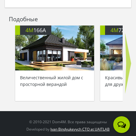
Подобные
4M
166A
4M
722
Величественный жилой дом с
Красивый одн
просторной верандой
для дружной 
© 2010-2021 Dom4M. Все права защищены
Developed by
Ivan Bindyukevych CTO at UAITLAB