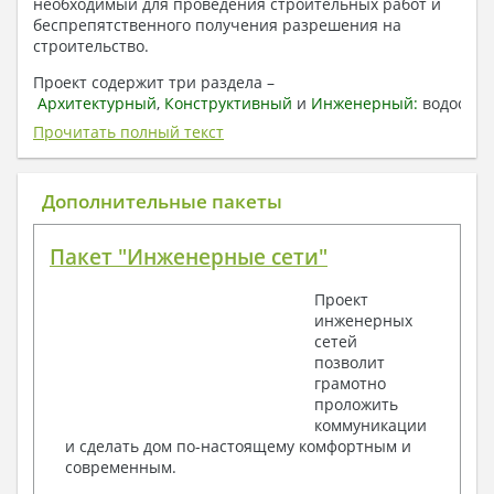
необходимый для проведения строительных работ и
беспрепятственного получения разрешения на
строительство.
Проект содержит три раздела –
Архитектурный
,
Конструктивный
и
Инженерный:
водоснаб
отопление, вентиляция, канализация,
Прочитать полный текст
электроснабжение (приобретается за дополнительную
плату) + Пояснительная записка.
Дополнительные пакеты
1. Архитектурный раздел:
Общие данные по проекту
Пакет "Инженерные сети"
План координационных осей
Поэтажные кладочные планы
Проект
Поэтажные маркировочные планы с
инженерных
экспликацией помещений
сетей
План кровли
позволит
Разрезы и состав конструкций
грамотно
Фасады с ведомостью внешних отделок
проложить
Элементы проемов – спецификация
коммуникации
Ведомость перемычек – сечения и
и сделать дом по-настоящему комфортным и
спецификация
современным.
Экспликация полов
Объемы основных строительных материалов