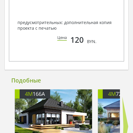
предусмотрительных: дополнительная копия
проекта с печатью
120
Цена
BYN.
Подобные
4M
166A
4M
722