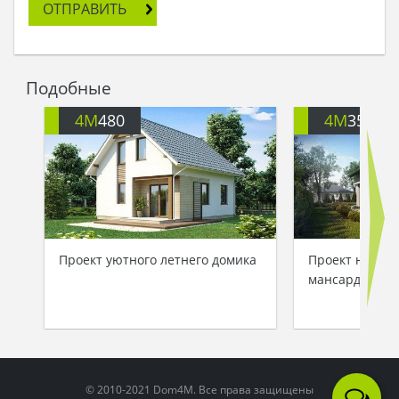
ОТПРАВИТЬ
Исполню их желание.
Она поднялась ввысь, сделала в воздухе круг, и
снова опустилась на землю. Влюбленные по-
прежнему спали, а рядом с ними возвышался
Подобные
дом. Точь-в-точь, как они грезили во вне. На
террасе стояла летняя мебель, и дом казался
4M
480
4M
352
родным и обжитым, будто влюбленные давно
были в нем хозяевами. А птицы Феникс и след
простыл. Девушка нашла под порогом ключик,
отворила дверь, вошла в дом и поняла, что ей
хочется остаться здесь навсегда…
Проект уютного летнего домика
Проект неболь
мансардой для
© 2010-2021 Dom4M. Все права защищены