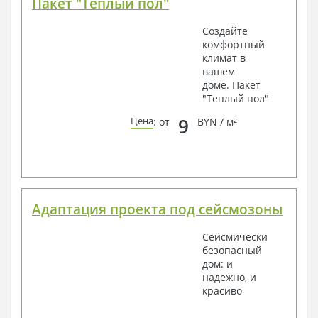
Пакет "Теплый пол"
Создайте
комфортный
климат в
вашем
доме. Пакет
"Теплый пол"
9
Цена
: от
BYN / м²
Адаптация проекта под сейсмозоны
Сейсмически
безопасный
дом: и
надежно, и
красиво