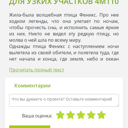
ДЛЯ УЗКИХ УЧАСТКОВ 4M110
Жила-была волшебная птица Феникс. Про нее
ходили легенды, что она улетает по ночам,
чтобы прочесть сны, и исполнить самые яркие
из них. Никто не видел эту редкую птицу, но
молва о ней шла по всему миру.
Однажды птица Феникс с наступлением ночи
вылетела из своей обители, и полетела туда, где
нет начала и конца, где земля, небо и океан
сливаются в единое танго. Там, на краю мира,
Прочитать полный текст
сидела молодая пара. Взявшись за руки, они
спали и видели цветной сон о том, как они
заходят в свой новый двухэтажный дом,
Комментарии
небольшой, но построенный так, будто бы они –
часть этого дома. Хозяйка расставляет по
полочкам посуду, молодой хозяин выравнивает
во дворе газон, а в открытые окна врывается
свежий ветер. Птица Феникс посмотрела их сон
Ваша оценка:
и подумала:
- А ведь очаг – самое важное для человека.