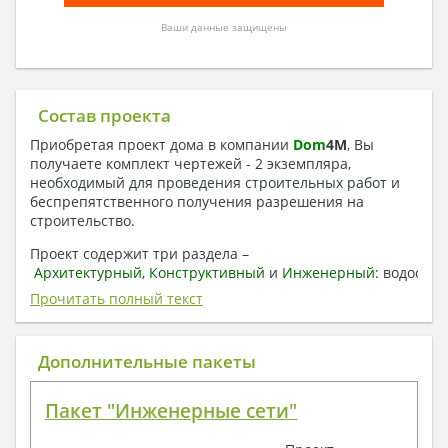
Ваши данные защищены
Состав проекта
Приобретая проект дома в компании
Dom
4
M
, Вы
получаете комплект чертежей - 2 экземпляра,
необходимый для проведения строительных работ и
беспрепятственного получения разрешения на
строительство.
Проект содержит три раздела –
Архитектурный
,
Конструктивный
и
Инженерный:
водоснаб
отопление, вентиляция, канализация,
Прочитать полный текст
электроснабжение (приобретается за дополнительную
плату) + Пояснительная записка.
Дополнительные пакеты
1. Архитектурный раздел:
Общие данные по проекту
Пакет "Инженерные сети"
План координационных осей
Поэтажные кладочные планы