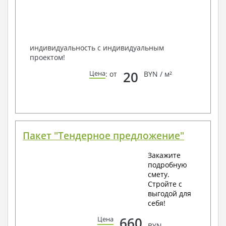
способом связи: закажите обратный звонок,
по viber, e-mail, телефон -
наши контакты
.
Всегда рады Вам помочь!
индивидуальность с индивидуальным
проектом!
20
Цена
: от
BYN / м²
Пакет "Тендерное предложение"
Закажите
подробную
смету.
Стройте с
выгодой для
себя!
660
Цена
BYN.