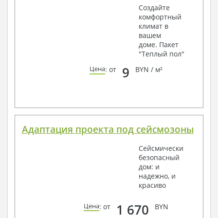
Создайте
комфортный
климат в
вашем
доме. Пакет
"Теплый пол"
9
Цена
: от
BYN / м²
Адаптация проекта под сейсмозоны
Сейсмически
безопасный
дом: и
надежно, и
красиво
1 670
Цена
: от
BYN