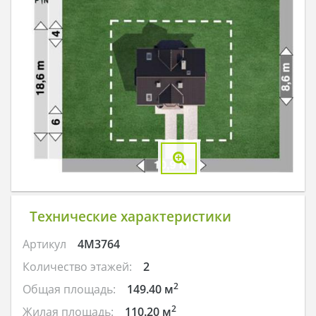
Технические характеристики
Артикул
4M3764
Количество этажей:
2
2
Общая площадь:
149.40 м
2
Жилая площадь:
110.20 м