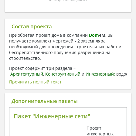
Состав проекта
Приобретая проект дома в компании
Dom
4
M
, Вы
получаете комплект чертежей - 2 экземпляра,
необходимый для проведения строительных работ и
беспрепятственного получения разрешения на
строительство.
Проект содержит три раздела –
Архитектурный
,
Конструктивный
и
Инженерный:
водоснаб
отопление, вентиляция, канализация,
Прочитать полный текст
электроснабжение (приобретается за дополнительную
плату) + Пояснительная записка.
Дополнительные пакеты
1. Архитектурный раздел:
Общие данные по проекту
Пакет "Инженерные сети"
План координационных осей
Поэтажные кладочные планы
Проект
Поэтажные маркировочные планы с
инженерных
экспликацией помещений