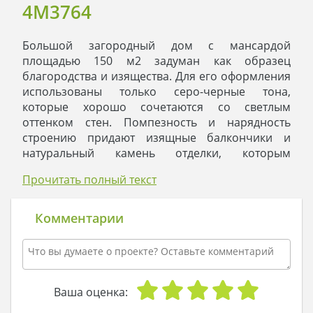
4M3764
Большой загородный дом с мансардой
площадью 150 м2 задуман как образец
благородства и изящества. Для его оформления
использованы только серо-черные тона,
которые хорошо сочетаются со светлым
оттенком стен. Помпезность и нарядность
строению придают изящные балкончики и
натуральный камень отделки, которым
аккуратно подчеркнут цоколь и выделен
Прочитать полный текст
дымоход. Для того чтобы не нарушать
созданную картину чистоты все дверные и
оконные коробки окрашены в белоснежные
Комментарии
колеры.
Коттедж прекрасно подойдет для проживания
дружной и счастливой семьи, которая любит
встречать друзей и родственников. Для того
чтобы светские приемы проходили в атмосфере
Ваша оценка:
радости и простора, все пространство первого