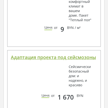
комфортный
климат в
вашем
доме. Пакет
"Теплый пол"
9
Цена
: от
BYN / м²
Адаптация проекта под сейсмозоны
Сейсмически
безопасный
дом: и
надежно, и
красиво
1 670
Цена
: от
BYN