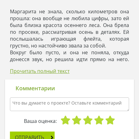
Маргарита не знала, сколько километров она
прошла: она вообще не любила цифры, зато ей
была близка красота осеннего леса. Она брела
по просеке, рассматривая осень в деталях. Ей
послышалась играющая флейта, которая
грустно, но настойчиво звала за собой.
Вокруг было пусто, и она не поняла, откуда
донесся звук, но решила идти прямо на него.
Сила звука нарастала, и наконец-то Маргарита
Прочитать полный текст
увидела, кто играл: возле старинного дуба стоял
красивый дом, на пороге которого сидел
умудренный маэстро с инструментом в руках.
Комментарии
Он играл так самозабвенно, что Маргарита
побоялась отвлекать его земными беседами.
Она перевела взгляд на дом, который был так
же утончен, как и музыка, которую рождала
флейта. Двухэтажное строение казалось
Ваша оценка:
крохотным на фоне многовекового лесного
дуба, но это был зрительный обман: на самом
ОТПРАВИТЬ