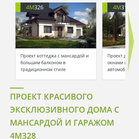
4M
326
4M
310
Проект коттеджа с мансардой и
Проект дома 
большим балконом в
окнами и гара
традиционном стиле
автомобилей
ПРОЕКТ КРАСИВОГО
ЭКСКЛЮЗИВНОГО ДОМА С
МАНСАРДОЙ И ГАРАЖОМ
4M328