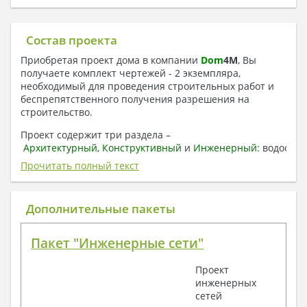
Состав проекта
Приобретая проект дома в компании
Dom
4
M
, Вы
получаете комплект чертежей - 2 экземпляра,
необходимый для проведения строительных работ и
беспрепятственного получения разрешения на
строительство.
Проект содержит три раздела –
Архитектурный
,
Конструктивный
и
Инженерный:
водоснаб
отопление, вентиляция, канализация,
Прочитать полный текст
электроснабжение (приобретается за дополнительную
плату) + Пояснительная записка.
Дополнительные пакеты
1. Архитектурный раздел:
Общие данные по проекту
Пакет "Инженерные сети"
План координационных осей
Поэтажные кладочные планы
Проект
Поэтажные маркировочные планы с
инженерных
экспликацией помещений
сетей
План кровли