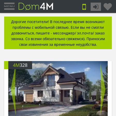
Дорогие посетители! В последнее время возникают
проблемы с мобильной связью. Если вы не смогли
дозвониться, пишите - мессенджер/ эл.почта/ заказ
звонка. Со всеми обязательно свяжемся). Приносим
свои извинения за временные неудобства.
4M
328