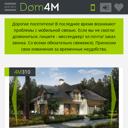
Дорогие посетители! В последнее время возникают
проблемы с мобильной связью. Если вы не смогли
дозвониться, пишите - мессенджер/ эл.почта/ заказ
звонка. Со всеми обязательно свяжемся). Приносим
свои извинения за временные неудобства.
4M
310