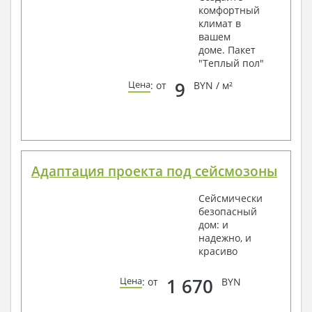
комфортный
климат в
вашем
доме. Пакет
"Теплый пол"
9
Цена
: от
BYN / м²
Адаптация проекта под сейсмозоны
Сейсмически
безопасный
дом: и
надежно, и
красиво
1 670
Цена
: от
BYN