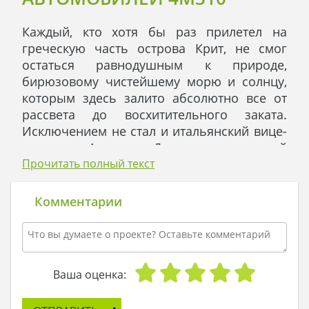
Каждый, кто хотя бы раз прилетел на
греческую часть острова Крит, не смог
остаться равнодушным к природе,
бирюзовому чистейшему морю и солнцу,
которым здесь залито абсолютно все от
рассвета до восхитительного заката.
Исключением не стал и итальянский вице-
премьер Антонио Дальмонте, который
настолько полюбил природу Крита, что
Прочитать полный текст
купил здесь двухэтажный дом,
построенный по проекту 4М310.
Комментарии
Экстерьер дома выполнен в экостиле:
светлые стены объединены с дубовыми
панелями и контрастной черепицей, а с
балкона второго этажа открывается
Ваша оценка:
захватывающий вид на лазурную
поверхность бездонного Средиземного