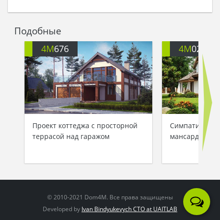
покинуть этот уютный дом в жемчужине
Средиземноморья…
Подобные
4M
676
4M
020
Проект коттеджа с просторной
Симпатичный 
террасой над гаражом
мансардой и 
© 2010-2021 Dom4M. Все права защищены
Developed by
Ivan Bindyukevych CTO at UAITLAB