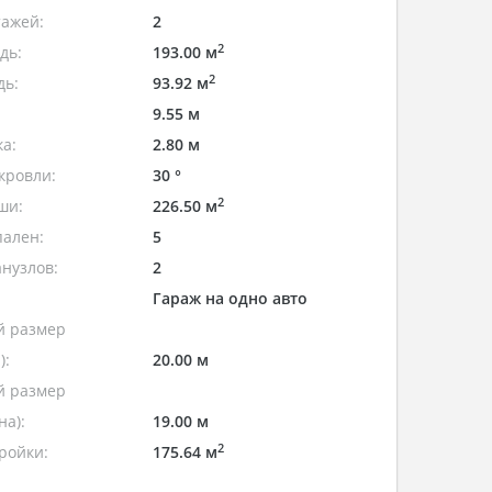
тажей:
2
2
дь:
193.00 м
2
дь:
93.92 м
9.55 м
а:
2.80 м
кровли:
30 °
2
ши:
226.50 м
пален:
5
нузлов:
2
Гараж на одно авто
 размер
):
20.00 м
 размер
а):
19.00 м
2
ройки:
175.64 м