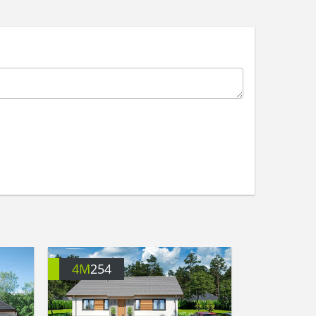
4M
254