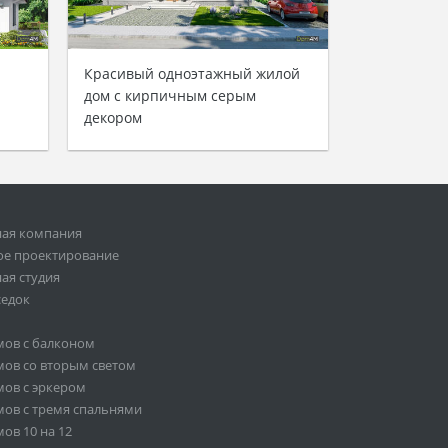
Красивый одноэтажный жилой
дом с кирпичным серым
декором
ная компания
ое проектирование
ая студия
седок
мов с балконом
ов со вторым светом
ов с эркером
ов с тремя спальнями
ов 10 на 12