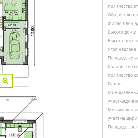
Количество э
Общая площа
Жилая площа
Высота дома:
Высота потолк
Угол наклона 
Площадь кры
Количество с
Количество са
Гараж:
Минимальный
участка(длина
Минимальный
участка(ширин
Площадь заст