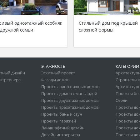
сивый одноэтажный особняк
Стильный дом под крышей
 дружной семьи
сложной формы
ЭТАЖНОСТЬ
КАТЕГОРИИ
тный дизайн
Эскизный проект
Архитектур
нтрерьера
Фасады домов
Строительн
Проекты одноэтажных домов
Архитектурн
Проекты домов с мансардой
Проекты бе
Проекты двухэтажных домов
Отели
Проекты трехэтажных домов
Проекты до
Проекты бань и саун
Проекты дом
Проекты гаражей
Проекты дом
Ландшафтный дизайн
Проекты дом
Дизайн интрерьера
Проекты дом