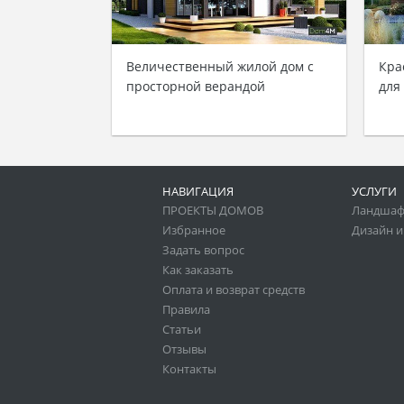
Величественный жилой дом с
Кра
просторной верандой
для
НАВИГАЦИЯ
УСЛУГИ
ПРОЕКТЫ ДОМОВ
Ландшаф
Избранное
Дизайн и
Задать вопрос
Как заказать
Оплата и возврат средств
Правила
Статьи
Отзывы
Контакты