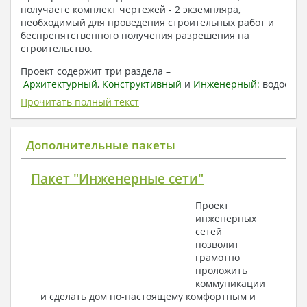
получаете комплект чертежей - 2 экземпляра,
необходимый для проведения строительных работ и
беспрепятственного получения разрешения на
строительство.
Проект содержит три раздела –
Архитектурный
,
Конструктивный
и
Инженерный:
водоснаб
отопление, вентиляция, канализация,
Прочитать полный текст
электроснабжение (приобретается за дополнительную
плату) + Пояснительная записка.
Дополнительные пакеты
1. Архитектурный раздел:
Общие данные по проекту
Пакет "Инженерные сети"
План координационных осей
Поэтажные кладочные планы
Проект
Поэтажные маркировочные планы с
инженерных
экспликацией помещений
сетей
План кровли
позволит
Разрезы и состав конструкций
грамотно
Фасады с ведомостью внешних отделок
проложить
Элементы проемов – спецификация
коммуникации
Ведомость перемычек – сечения и
и сделать дом по-настоящему комфортным и
спецификация