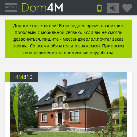
Дорогие посетители! В последнее время возникают
проблемы с мобильной связью. Если вы не смогли
дозвониться, пишите - мессенджер/ эл.почта/ заказ
звонка. Со всеми обязательно свяжемся). Приносим
свои извинения за временные неудобства.
4M
810