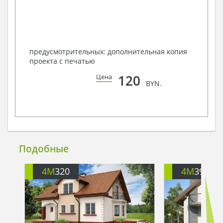
предусмотрительных: дополнительная копия
проекта с печатью
120
Цена
BYN.
Подобные
4M
320
4M
391