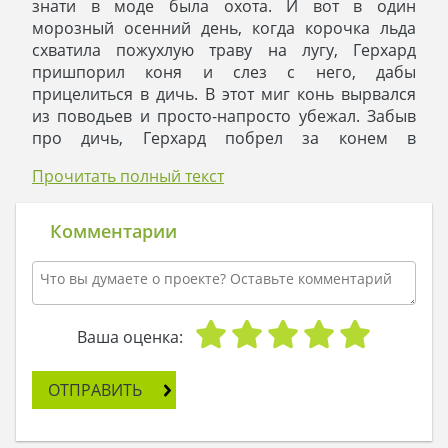
знати в моде была охота. И вот в один
морозный осенний день, когда корочка льда
схватила пожухлую траву на лугу, Герхард
пришпорил коня и слез с него, дабы
прицелиться в дичь. В этот миг конь вырвался
из поводьев и просто-напросто убежал. Забыв
про дичь, Герхард побрел за конем в
абсолютном недоразумении. Внезапно на его
Прочитать полный текст
пути появилась старушка с котомкой за
плечами. И она сказала королю:
- О, наш славный правитель Герхард! Твоему
Комментарии
роду суждено продолжаться долго и успешно,
твои потомки будут богаты и мудры. А через
семь поколений у тебя родится пра-правнук,
который, наделенный силой всего рода,
построит невероятный дом. этому дому не будет
Ваша оценка:
равных во всей Европе, он произведет
впечатление на тонких ценителей
ОТПРАВИТЬ
архитектурных изысков и прочую знать. Так что
ты живешь на земле не зря.
Старушка договорила и будто сквозь землю