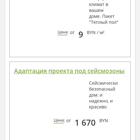
климат в
вашем
доме. Пакет
"Теплый пол"
9
Цена
: от
BYN / м²
Адаптация проекта под сейсмозоны
Сейсмически
безопасный
дом: и
надежно, и
красиво
1 670
Цена
: от
BYN