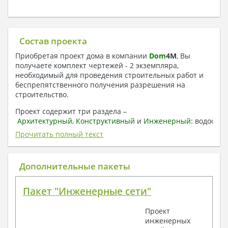
Состав проекта
Приобретая проект дома в компании
Dom
4
M
, Вы
получаете комплект чертежей - 2 экземпляра,
необходимый для проведения строительных работ и
беспрепятственного получения разрешения на
строительство.
Проект содержит три раздела –
Архитектурный
,
Конструктивный
и
Инженерный:
водоснаб
отопление, вентиляция, канализация,
Прочитать полный текст
электроснабжение (приобретается за дополнительную
плату) + Пояснительная записка.
Дополнительные пакеты
1. Архитектурный раздел:
Общие данные по проекту
Пакет "Инженерные сети"
План координационных осей
Поэтажные кладочные планы
Проект
Поэтажные маркировочные планы с
инженерных
экспликацией помещений