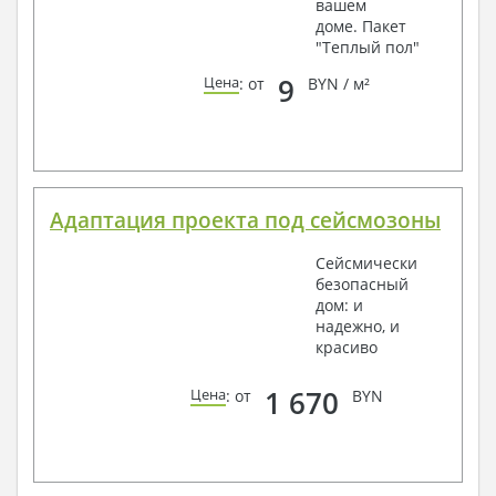
вашем
доме. Пакет
"Теплый пол"
9
Цена
: от
BYN / м²
Адаптация проекта под сейсмозоны
Сейсмически
безопасный
дом: и
надежно, и
красиво
1 670
Цена
: от
BYN