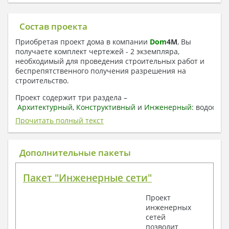
Состав проекта
Приобретая проект дома в компании
Dom
4
M
, Вы
получаете комплект чертежей - 2 экземпляра,
необходимый для проведения строительных работ и
беспрепятственного получения разрешения на
строительство.
Проект содержит три раздела –
Архитектурный
,
Конструктивный
и
Инженерный:
водоснаб
отопление, вентиляция, канализация,
Прочитать полный текст
электроснабжение (приобретается за дополнительную
плату) + Пояснительная записка.
Дополнительные пакеты
1. Архитектурный раздел:
Общие данные по проекту
Пакет "Инженерные сети"
План координационных осей
Поэтажные кладочные планы
Проект
Поэтажные маркировочные планы с
инженерных
экспликацией помещений
сетей
План кровли
позволит
Разрезы и состав конструкций