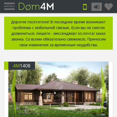
Дорогие посетители! В последнее время возникают
проблемы с мобильной связью. Если вы не смогли
дозвониться, пишите - мессенджер/ эл.почта/ заказ
звонка. Со всеми обязательно свяжемся). Приносим
свои извинения за временные неудобства.
4M
1408