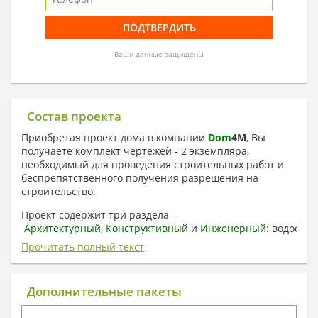
Ваши данные защищены
Состав проекта
Приобретая проект дома в компании
Dom
4
M
, Вы
получаете комплект чертежей - 2 экземпляра,
необходимый для проведения строительных работ и
беспрепятственного получения разрешения на
строительство.
Проект содержит три раздела –
Архитектурный
,
Конструктивный
и
Инженерный:
водоснаб
отопление, вентиляция, канализация,
Прочитать полный текст
электроснабжение (приобретается за дополнительную
плату) + Пояснительная записка.
Дополнительные пакеты
1. Архитектурный раздел:
Общие данные по проекту