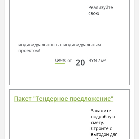
Получить профессиональную консультацию у
Реализуйте
наших специалистов, Вы можете любым
свою
способом связи: закажите обратный звонок,
по viber, e-mail, телефон -
наши контакты
.
Всегда рады Вам помочь!
индивидуальность с индивидуальным
проектом!
20
Цена
: от
BYN / м²
Пакет "Тендерное предложение"
Закажите
подробную
смету.
Стройте с
выгодой для