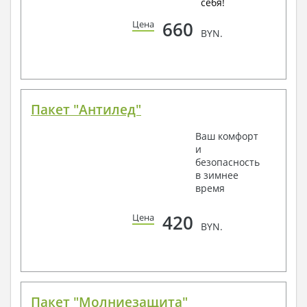
себя!
660
Цена
BYN.
Пакет "Антилед"
Ваш комфорт
и
безопасность
в зимнее
время
420
Цена
BYN.
Пакет "Молниезащита"