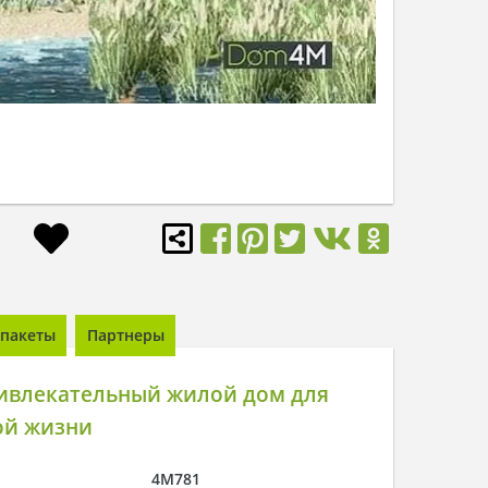
пакеты
Партнеры
ивлекательный жилой дом для
ой жизни
4M781