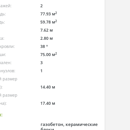
тажей:
2
2
дь:
77.93 м
2
дь:
59.78 м
7.62 м
а:
2.80 м
кровли:
38 °
2
ши:
75.00 м
пален:
3
нузлов:
1
 размер
):
14.40 м
 размер
а):
17.40 м
:
газобетон, керамические
блоки