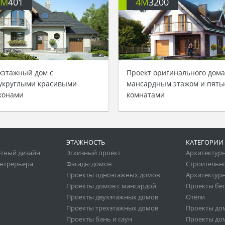
4M
401
4M
3200
хэтажный дом с
Проект оригинального дома
укруглыми красивыми
мансардным этажом и пять
конами
комнатами
ЭТАЖНОСТЬ
КАТЕГОРИИ
тный дизайн
Эскизный проект
Архитектур
нтрерьера
Фасады домов
Строительн
Проекты одноэтажных домов
Архитектурн
Проекты домов с мансардой
Проекты бе
Проекты двухэтажных домов
Отели
Проекты трехэтажных домов
Проекты до
Проекты бань и саун
Проекты дом