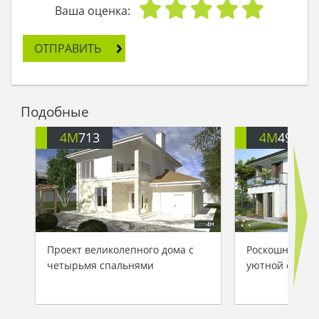
Ваша оценка:
ОТПРАВИТЬ
Подобные
4M
713
4M
499
Проект великолепного дома с
Роскошный дом
четырьмя спальнями
уютной откры