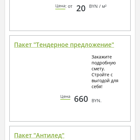
20
Цена
: от
BYN / м²
Пакет "Тендерное предложение"
Закажите
подробную
смету.
Стройте с
выгодой для
себя!
660
Цена
BYN.
Пакет "Антилед"