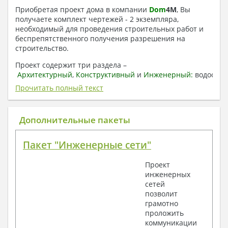
Приобретая проект дома в компании
Dom
4
M
, Вы
получаете комплект чертежей - 2 экземпляра,
необходимый для проведения строительных работ и
беспрепятственного получения разрешения на
строительство.
Проект содержит три раздела –
Архитектурный
,
Конструктивный
и
Инженерный:
водоснаб
отопление, вентиляция, канализация,
Прочитать полный текст
электроснабжение (приобретается за дополнительную
плату) + Пояснительная записка.
Дополнительные пакеты
1. Архитектурный раздел:
Общие данные по проекту
Пакет "Инженерные сети"
План координационных осей
Поэтажные кладочные планы
Проект
Поэтажные маркировочные планы с
инженерных
экспликацией помещений
сетей
План кровли
позволит
Разрезы и состав конструкций
грамотно
Фасады с ведомостью внешних отделок
проложить
Элементы проемов – спецификация
коммуникации
Ведомость перемычек – сечения и