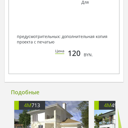
Для
предусмотрительных: дополнительная копия
проекта с печатью
120
Цена
BYN.
Подобные
4M
713
4M
499