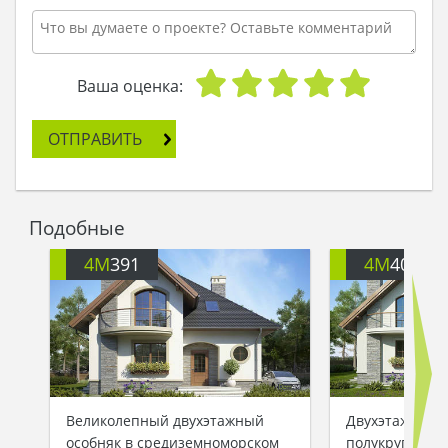
Ваша оценка:
ОТПРАВИТЬ
Подобные
4M
391
4M
401
Великолепный двухэтажный
Двухэтажный 
особняк в средиземноморском
полукруглыми