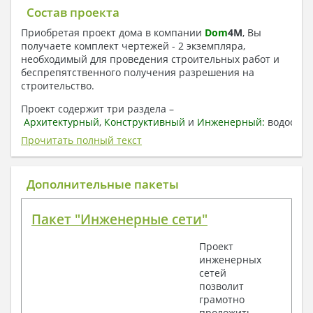
Состав проекта
Приобретая проект дома в компании
Dom
4
M
, Вы
получаете комплект чертежей - 2 экземпляра,
необходимый для проведения строительных работ и
беспрепятственного получения разрешения на
строительство.
Проект содержит три раздела –
Архитектурный
,
Конструктивный
и
Инженерный:
водоснаб
отопление, вентиляция, канализация,
Прочитать полный текст
электроснабжение (приобретается за дополнительную
плату) + Пояснительная записка.
Дополнительные пакеты
1. Архитектурный раздел:
Общие данные по проекту
Пакет "Инженерные сети"
План координационных осей
Поэтажные кладочные планы
Проект
Поэтажные маркировочные планы с
инженерных
экспликацией помещений
сетей
План кровли
позволит
Разрезы и состав конструкций
грамотно
Фасады с ведомостью внешних отделок
проложить