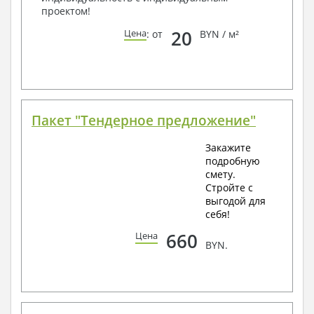
проектом!
20
Цена
: от
BYN / м²
Пакет "Тендерное предложение"
Закажите
подробную
смету.
Стройте с
выгодой для
себя!
660
Цена
BYN.