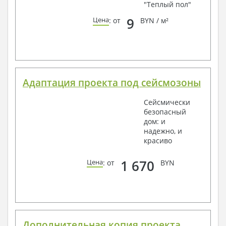
"Теплый пол"
9
Цена
: от
BYN / м²
Адаптация проекта под сейсмозоны
Сейсмически
безопасный
дом: и
надежно, и
красиво
1 670
Цена
: от
BYN
Дополнительная копия проекта