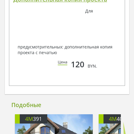
Для
предусмотрительных: дополнительная копия
проекта с печатью
120
Цена
BYN.
Подобные
4M
391
4M
401