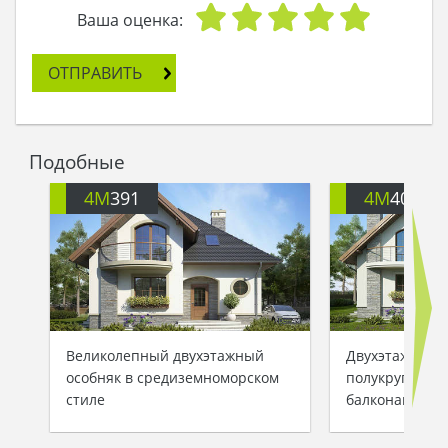
Ваша оценка:
ОТПРАВИТЬ
Подобные
4M
391
4M
401
Великолепный двухэтажный
Двухэтажный 
особняк в средиземноморском
полукруглыми
стиле
балконами