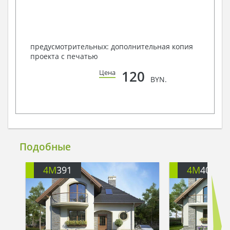
предусмотрительных: дополнительная копия
проекта с печатью
120
Цена
BYN.
Подобные
4M
391
4M
401