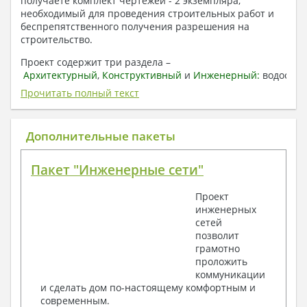
получаете комплект чертежей - 2 экземпляра,
необходимый для проведения строительных работ и
беспрепятственного получения разрешения на
строительство.
Проект содержит три раздела –
Архитектурный
,
Конструктивный
и
Инженерный:
водоснаб
отопление, вентиляция, канализация,
Прочитать полный текст
электроснабжение (приобретается за дополнительную
плату) + Пояснительная записка.
Дополнительные пакеты
1. Архитектурный раздел:
Общие данные по проекту
Пакет "Инженерные сети"
План координационных осей
Поэтажные кладочные планы
Проект
Поэтажные маркировочные планы с
инженерных
экспликацией помещений
сетей
План кровли
позволит
Разрезы и состав конструкций
грамотно
Фасады с ведомостью внешних отделок
проложить
Элементы проемов – спецификация
коммуникации
Ведомость перемычек – сечения и
и сделать дом по-настоящему комфортным и
спецификация
современным.
Экспликация полов