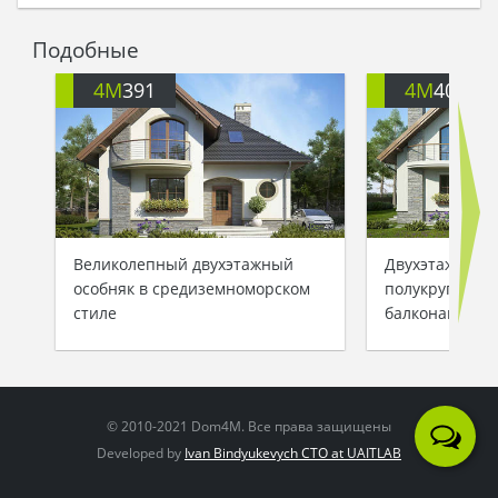
Подобные
4M
391
4M
401
Великолепный двухэтажный
Двухэтажный 
особняк в средиземноморском
полукруглыми
стиле
балконами
© 2010-2021 Dom4M. Все права защищены
Developed by
Ivan Bindyukevych CTO at UAITLAB