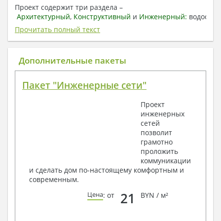
Проект содержит три раздела –
Архитектурный
,
Конструктивный
и
Инженерный:
водоснаб
отопление, вентиляция, канализация,
Прочитать полный текст
электроснабжение (приобретается за дополнительную
плату) + Пояснительная записка.
Дополнительные пакеты
1. Архитектурный раздел:
Общие данные по проекту
Пакет "Инженерные сети"
План координационных осей
Поэтажные кладочные планы
Проект
Поэтажные маркировочные планы с
инженерных
экспликацией помещений
сетей
План кровли
позволит
Разрезы и состав конструкций
грамотно
Фасады с ведомостью внешних отделок
проложить
Элементы проемов – спецификация
коммуникации
Ведомость перемычек – сечения и
и сделать дом по-настоящему комфортным и
спецификация
современным.
Экспликация полов
Объемы основных строительных материалов
21
Цена
: от
BYN / м²
Архитектурные узлы в конструкциях
2. Конструктивный раздел: