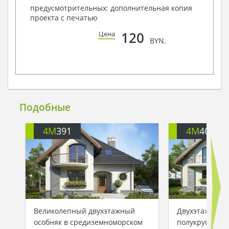
предусмотрительных: дополнительная копия
проекта с печатью
120
Цена
BYN.
Подобные
4M
391
4M
401
Великолепный двухэтажный
Двухэтажный 
особняк в средиземноморском
полукруглыми