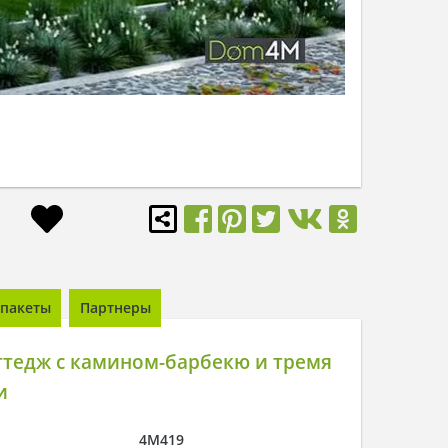
пакеты
Партнеры
ттедж с камином-барбекю и тремя
и
4M419