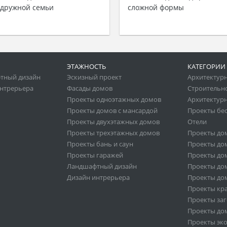
 дружной семьи
сложной формы
ЭТАЖНОСТЬ
КАТЕГОРИИ
тный дизайн
Эскизный проект
Архитектур
нтрерьера
Фасады домов
Строительн
Проекты одноэтажных домов
Архитектурн
Проекты домов с мансардой
Проекты бе
Проекты двухэтажных домов
Отели
Проекты трехэтажных домов
Проекты до
Проекты бань и саун
Проекты дом
Проекты гаражей
Проекты дом
Ландшафтный дизайн
Проекты дом
Дизайн интрерьера
Проекты дом
Проекты кр
Проекты за
Проекты дом
Проекты эк