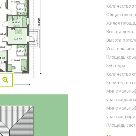
Количество э
Общая площа
Жилая площа
Высота дома:
Высота потолк
Угол наклона 
Площадь кры
Кубатура:
Количество с
Количество са
Минимальный
участка(длина
Минимальный
участка(ширин
Площадь заст