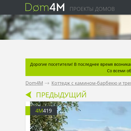
ПРОЕКТЫ ДОМОВ
Дорогие посетители! В последнее время возникаю
Со всеми о
Dom4M
.
Коттедж с камином-барбекю и тр
ПРЕДЫДУЩИЙ
4M
419