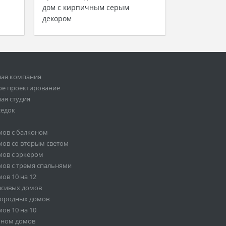
дом с кирпичным серым
декором
ная компания
ое проектирование
ая студия
седок
мов с балконом
ов со вторым светом
ов с эркером
ов с тремя спальнями
ов 10 на 12
асивых домов
городных домов
ов 10 на 10
оном домов