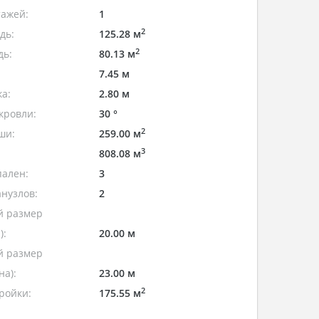
тажей:
1
2
дь:
125.28 м
2
дь:
80.13 м
7.45 м
а:
2.80 м
кровли:
30 °
2
ши:
259.00 м
3
808.08 м
пален:
3
нузлов:
2
 размер
):
20.00 м
 размер
а):
23.00 м
2
ройки:
175.55 м