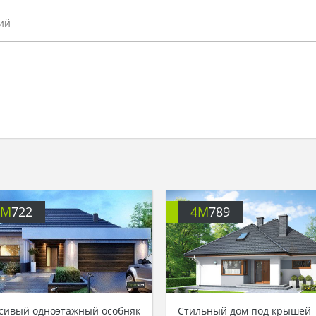
4M
722
4M
789
сивый одноэтажный особняк
Стильный дом под крышей