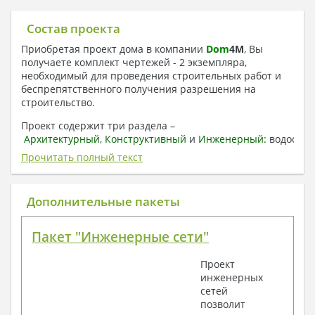
Состав проекта
Приобретая проект дома в компании
Dom
4
M
, Вы
получаете комплект чертежей - 2 экземпляра,
необходимый для проведения строительных работ и
беспрепятственного получения разрешения на
строительство.
Проект содержит три раздела –
Архитектурный
,
Конструктивный
и
Инженерный:
водоснаб
отопление, вентиляция, канализация,
Прочитать полный текст
электроснабжение (приобретается за дополнительную
плату) + Пояснительная записка.
Дополнительные пакеты
1. Архитектурный раздел:
Общие данные по проекту
Пакет "Инженерные сети"
План координационных осей
Поэтажные кладочные планы
Проект
Поэтажные маркировочные планы с
инженерных
экспликацией помещений
сетей
План кровли
позволит
Разрезы и состав конструкций