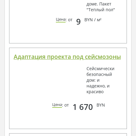
доме. Пакет
"Теплый пол"
9
Цена
: от
BYN / м²
Адаптация проекта под сейсмозоны
Сейсмически
безопасный
дом: и
надежно, и
красиво
1 670
Цена
: от
BYN