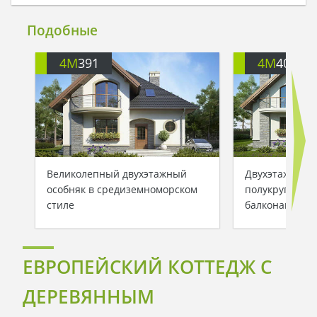
Подобные
4M
391
4M
401
Великолепный двухэтажный
Двухэтажный 
особняк в средиземноморском
полукруглыми
стиле
балконами
ЕВРОПЕЙСКИЙ КОТТЕДЖ С
ДЕРЕВЯННЫМ