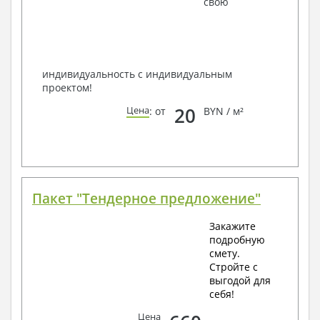
свою
способом связи: закажите обратный звонок,
по viber, e-mail, телефон -
наши контакты
.
Всегда рады Вам помочь!
индивидуальность с индивидуальным
проектом!
20
Цена
: от
BYN / м²
Пакет "Тендерное предложение"
Закажите
подробную
смету.
Стройте с
выгодой для
себя!
Цена