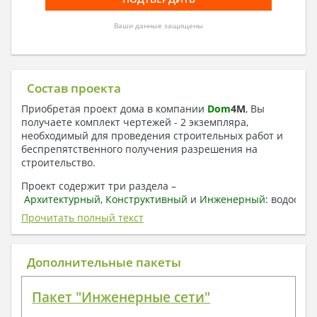
Ваши данные защищены
Состав проекта
Приобретая проект дома в компании
Dom
4
M
, Вы
получаете комплект чертежей - 2 экземпляра,
необходимый для проведения строительных работ и
беспрепятственного получения разрешения на
строительство.
Проект содержит три раздела –
Архитектурный
,
Конструктивный
и
Инженерный:
водоснаб
отопление, вентиляция, канализация,
Прочитать полный текст
электроснабжение (приобретается за дополнительную
плату) + Пояснительная записка.
Дополнительные пакеты
1. Архитектурный раздел:
Общие данные по проекту
Пакет "Инженерные сети"
План координационных осей
Поэтажные кладочные планы