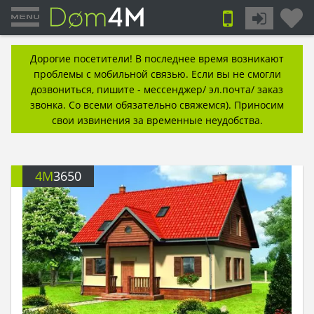
Дорогие посетители! В последнее время возникают
проблемы с мобильной связью. Если вы не смогли
дозвониться, пишите - мессенджер/ эл.почта/ заказ
звонка. Со всеми обязательно свяжемся). Приносим
свои извинения за временные неудобства.
4M
3650