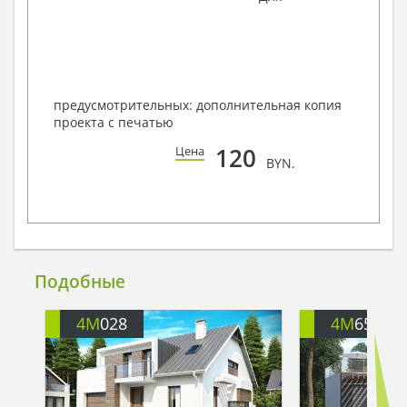
предусмотрительных: дополнительная копия
проекта с печатью
120
Цена
BYN.
Подобные
4M
028
4M
658A