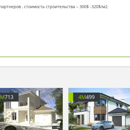
ртнеров , стоимость строительства – 300$ -320$/м2.
4M
713
4M
499