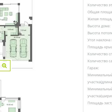
Количество э
Общая площа
Жилая площа
Высота дома:
Высота потолк
Угол наклона 
Площадь кры
Количество с
Количество са
Гараж:
Минимальный
участка(длина
Минимальный
участка(ширин
Площадь заст