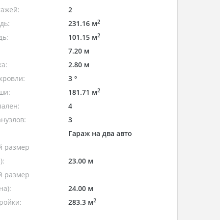
тажей:
2
2
дь:
231.16 м
2
дь:
101.15 м
7.20 м
а:
2.80 м
кровли:
3 °
2
ши:
181.71 м
пален:
4
нузлов:
3
Гараж на два авто
 размер
):
23.00 м
 размер
а):
24.00 м
2
ройки:
283.3 м