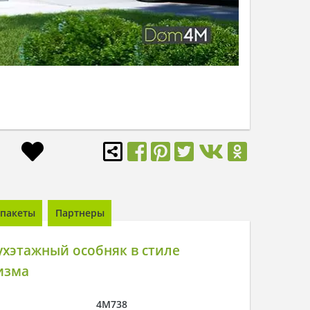
пакеты
Партнеры
хэтажный особняк в стиле
изма
4M738