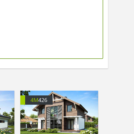
4M
426