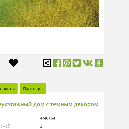
пакеты
Партнеры
вухэтажный дом с темным декором
4M6164
тажей:
2