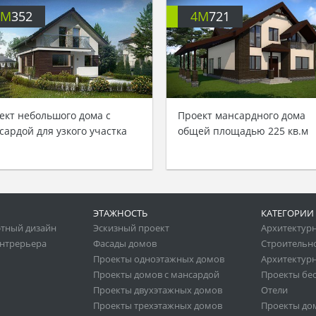
4M
352
4M
721
ект небольшого дома с
Проект мансардного дома
сардой для узкого участка
общей площадью 225 кв.м
ЭТАЖНОСТЬ
КАТЕГОРИИ
тный дизайн
Эскизный проект
Архитектур
нтрерьера
Фасады домов
Строительн
Проекты одноэтажных домов
Архитектурн
Проекты домов с мансардой
Проекты бе
Проекты двухэтажных домов
Отели
Проекты трехэтажных домов
Проекты до