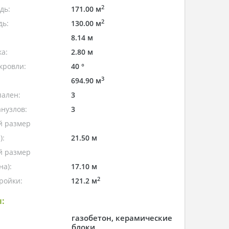
2
дь:
171.00 м
2
дь:
130.00 м
8.14 м
а:
2.80 м
кровли:
40 °
3
694.90 м
пален:
3
нузлов:
3
 размер
):
21.50 м
 размер
а):
17.10 м
2
ройки:
121.2 м
:
газобетон, керамические
блоки