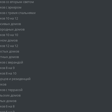
ов со вторым светом
ов с эркером
ов с тремя спальнями
ов 10 на 12
асивых домов
городных домов
ов 10 на 10
оном домов
ов 12 на 12
остых домов
стных домов
ов с верандой
ов 8 на 9
ов 8 на 10
орцов и резиденций
мков
ов с террасой
льских домов
лых домов
ов 6 на 8
ов 6 на 9