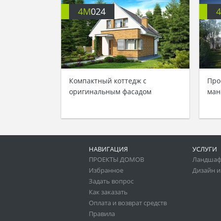
4M
024
Компактный коттедж с
Про
оригинальным фасадом
ман
НАВИГАЦИЯ
УСЛУГИ
ПРОЕКТЫ ДОМОВ
Ландшаф
Избранное
Дизайн и
Задать вопрос
Как заказать
Оплата и возврат средств
Правила