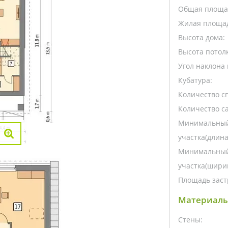
Общая площа
Жилая площа
Высота дома:
Высота потолк
Угол наклона 
Кубатура:
Количество с
Количество са
Минимальный
участка(длина
Минимальный
участка(ширин
Площадь заст
Материалы
Стены: