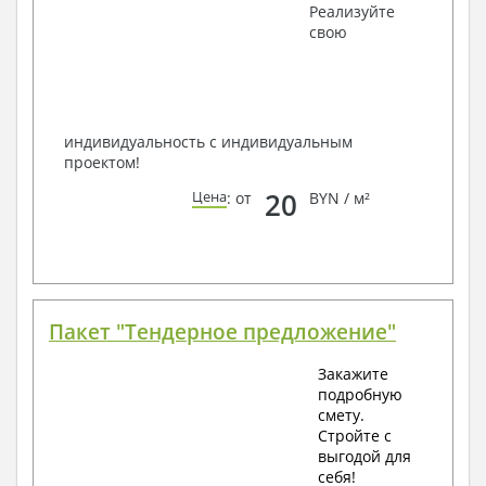
Получить профессиональную консультацию у
Реализуйте
наших специалистов, Вы можете любым
свою
способом связи: закажите обратный звонок,
по viber, e-mail, телефон -
наши контакты
.
Всегда рады Вам помочь!
индивидуальность с индивидуальным
проектом!
20
Цена
: от
BYN / м²
Пакет "Тендерное предложение"
Закажите
подробную
смету.
Стройте с
выгодой для
себя!