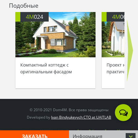
Подобные
4M
024
4M
062
Компактный коттедж с
Проект неболь
оригинальным фасадом
практичного 
© 2010-2021 Dom4M. Все права защищены
Developed by
Ivan Bindyukevych CTO at UAITLAB
This site is protected by reCAPTCHA and the Google
Privacy Policy
and
Terms of Service
apply
ЗАКАЗАТЬ
Информация