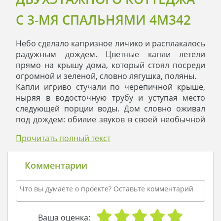
С 3-МЯ СПАЛЬНЯМИ 4M342
Небо сделало капризное личико и расплакалось
радужным дождем. Цветные капли летели
прямо на крышу дома, который стоял посреди
огромной и зеленой, словно лягушка, поляны.
Капли игриво стучали по черепичной крыше,
ныряя в водосточную трубу и уступая место
следующей порции воды. Дом словно оживал
под дождем: обилие звуков в своей необычной
игре, прозрачные жидкие хрусталики,
Прочитать полный текст
танцующие танец на крыше, - все это
напоминало скорее чью-то забавную проделку,
чем реальность.
Комментарии
Но ничто не длится вечно, и дождь закончился.
Закрылись разноцветные зонтики прохожих,
зато двери дома тут же отворились, и оттуда
посыпалась веселая детвора. Босыми стопами
непоседы измеряли теплые лужи, из
Ваша оценка: