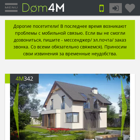
Дорогие посетители! В последнее время возникают
проблемы с мобильной связью. Если вы не смогли
дозвониться, пишите - мессенджер/ эл.почта/ заказ
звонка. Со всеми обязательно свяжемся). Приносим
свои извинения за временные неудобства.
4M
342