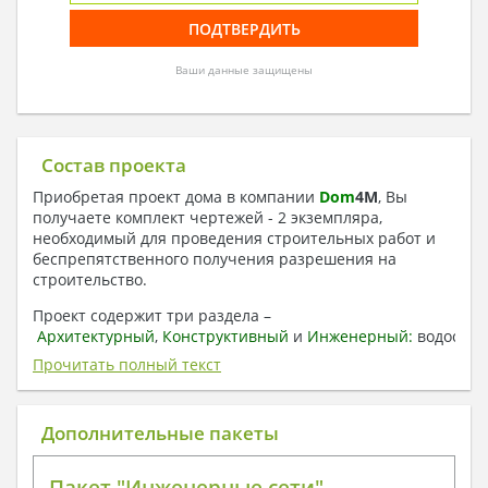
Ваши данные защищены
Состав проекта
Приобретая проект дома в компании
Dom
4
M
, Вы
получаете комплект чертежей - 2 экземпляра,
необходимый для проведения строительных работ и
беспрепятственного получения разрешения на
строительство.
Проект содержит три раздела –
Архитектурный
,
Конструктивный
и
Инженерный:
водоснаб
отопление, вентиляция, канализация,
Прочитать полный текст
электроснабжение (приобретается за дополнительную
плату) + Пояснительная записка.
Дополнительные пакеты
1. Архитектурный раздел:
Общие данные по проекту
Пакет "Инженерные сети"