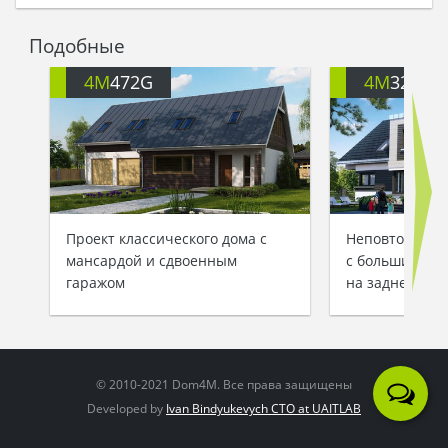
Подобные
4M
472G
4M
3227
Проект классического дома с
Неповторимый
мансардой и сдвоенным
с большим гар
гаражом
на заднем дво
© 2010-2021 Dom4M. Все права защищены
Developed by
Ivan Bindyukevych CTO at UAITLAB