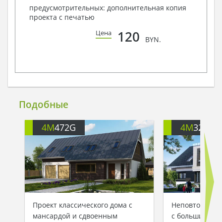
предусмотрительных: дополнительная копия
проекта с печатью
120
Цена
BYN.
Подобные
4M
472G
4M
3227
Проект классического дома с
Неповторимый
мансардой и сдвоенным
с большим гар