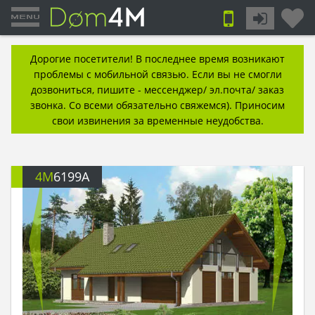
Дорогие посетители! В последнее время возникают
проблемы с мобильной связью. Если вы не смогли
дозвониться, пишите - мессенджер/ эл.почта/ заказ
звонка. Со всеми обязательно свяжемся). Приносим
свои извинения за временные неудобства.
4M
6199A