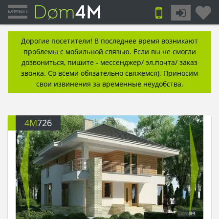
Дорогие посетители! В последнее время возникают
проблемы с мобильной связью. Если вы не смогли
дозвониться, пишите - мессенджер/ эл.почта/ заказ
звонка. Со всеми обязательно свяжемся). Приносим
свои извинения за временные неудобства.
4M
726