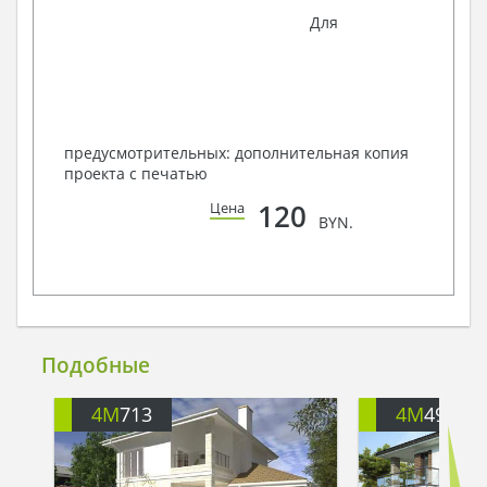
Для
предусмотрительных: дополнительная копия
проекта с печатью
120
Цена
BYN.
Подобные
4M
713
4M
499