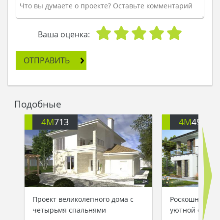
Ваша оценка:
ОТПРАВИТЬ
Подобные
4M
713
4M
499
Проект великолепного дома с
Роскошный дом
четырьмя спальнями
уютной откры