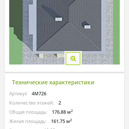
Технические характеристики
Артикул
4M726
Количество этажей:
2
2
Общая площадь:
176.88 м
2
Жилая площадь:
161.75 м