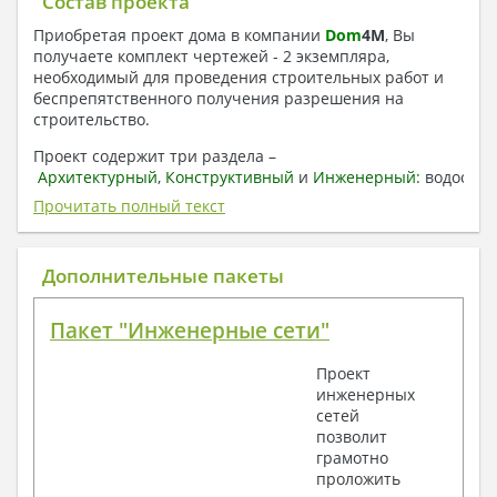
Состав проекта
Приобретая проект дома в компании
Dom
4
M
, Вы
получаете комплект чертежей - 2 экземпляра,
необходимый для проведения строительных работ и
беспрепятственного получения разрешения на
строительство.
Проект содержит три раздела –
Архитектурный
,
Конструктивный
и
Инженерный:
водоснаб
отопление, вентиляция, канализация,
Прочитать полный текст
электроснабжение (приобретается за дополнительную
плату) + Пояснительная записка.
Дополнительные пакеты
1. Архитектурный раздел:
Общие данные по проекту
Пакет "Инженерные сети"
План координационных осей
Поэтажные кладочные планы
Проект
Поэтажные маркировочные планы с
инженерных
экспликацией помещений
сетей
План кровли
позволит
Разрезы и состав конструкций
грамотно
Фасады с ведомостью внешних отделок
проложить
Элементы проемов – спецификация