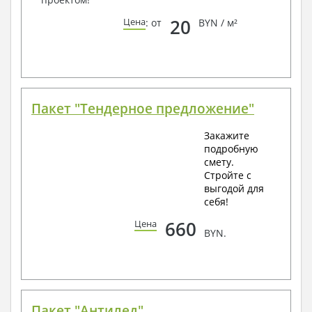
20
Цена
: от
BYN / м²
Пакет "Тендерное предложение"
Закажите
подробную
смету.
Стройте с
выгодой для
себя!
660
Цена
BYN.
Пакет "Антилед"