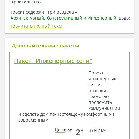
строительство.
Проект содержит три раздела –
Архитектурный
,
Конструктивный
и
Инженерный:
водоснаб
отопление, вентиляция, канализация,
Прочитать полный текст
электроснабжение (приобретается за дополнительную
плату) + Пояснительная записка.
Дополнительные пакеты
1. Архитектурный раздел:
Общие данные по проекту
Пакет "Инженерные сети"
План координационных осей
Поэтажные кладочные планы
Проект
Поэтажные маркировочные планы с
инженерных
экспликацией помещений
сетей
План кровли
позволит
Разрезы и состав конструкций
грамотно
Фасады с ведомостью внешних отделок
проложить
Элементы проемов – спецификация
коммуникации
Ведомость перемычек – сечения и
и сделать дом по-настоящему комфортным и
спецификация
современным.
Экспликация полов
Объемы основных строительных материалов
21
Цена
: от
BYN / м²
Архитектурные узлы в конструкциях