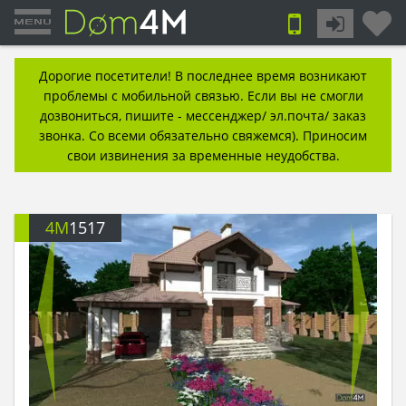
Дорогие посетители! В последнее время возникают
проблемы с мобильной связью. Если вы не смогли
дозвониться, пишите - мессенджер/ эл.почта/ заказ
звонка. Со всеми обязательно свяжемся). Приносим
свои извинения за временные неудобства.
4M
1517