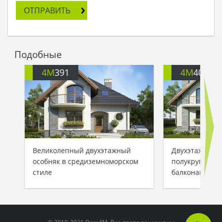
ОТПРАВИТЬ
Подобные
4M
391
4M
401
Великолепный двухэтажный
Двухэтажный 
особняк в средиземноморском
полукруглыми
стиле
балконами