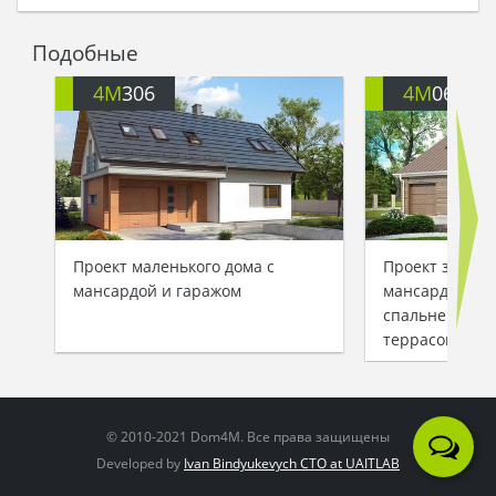
Подобные
4M
306
4M
064
Проект маленького дома с
Проект загоро
мансардой и гаражом
мансардой, д
спальней и за
террасой
© 2010-2021 Dom4M. Все права защищены
Developed by
Ivan Bindyukevych CTO at UAITLAB