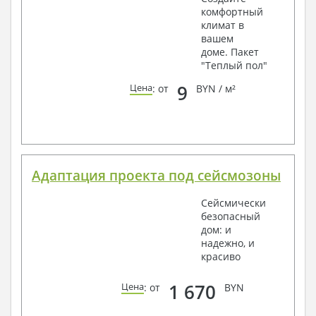
комфортный
климат в
вашем
доме. Пакет
"Теплый пол"
9
Цена
: от
BYN / м²
Адаптация проекта под сейсмозоны
Сейсмически
безопасный
дом: и
надежно, и
красиво
1 670
Цена
: от
BYN