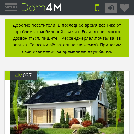
Дорогие посетители! В последнее время возникают
проблемы с мобильной связью. Если вы не смогли
дозвониться, пишите - мессенджер/ эл.почта/ заказ
звонка. Со всеми обязательно свяжемся). Приносим
свои извинения за временные неудобства.
4M
037