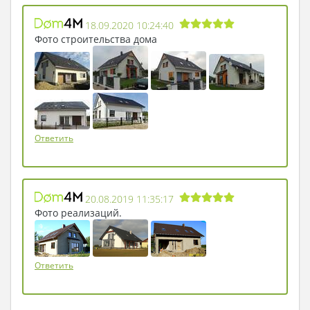
жилище своей мечты. Дом большой, так что
когда вы с Клариссой приедете к нам на
18.09.2020 10:24:40
Рождество, места гарантированно хватит всем!
Фото строительства дома
Милый, мы очень переживаем о том, как ты
воспримешь новость. Дом тебе понравится, это
точно! Обнимаем. Твои родители».
Ответить
20.08.2019 11:35:17
Фото реализаций.
Ответить