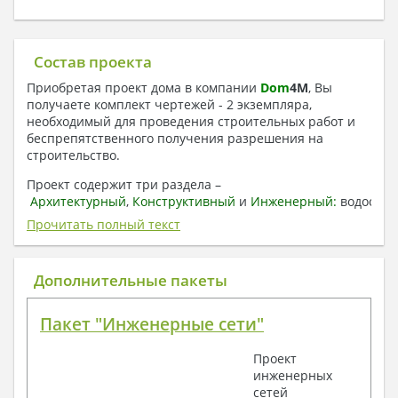
Состав проекта
Приобретая проект дома в компании
Dom
4
M
, Вы
получаете комплект чертежей - 2 экземпляра,
необходимый для проведения строительных работ и
беспрепятственного получения разрешения на
строительство.
Проект содержит три раздела –
Архитектурный
,
Конструктивный
и
Инженерный:
водоснаб
отопление, вентиляция, канализация,
Прочитать полный текст
электроснабжение (приобретается за дополнительную
плату) + Пояснительная записка.
Дополнительные пакеты
1. Архитектурный раздел:
Общие данные по проекту
Пакет "Инженерные сети"
План координационных осей
Поэтажные кладочные планы
Проект
Поэтажные маркировочные планы с
инженерных
экспликацией помещений
сетей
План кровли