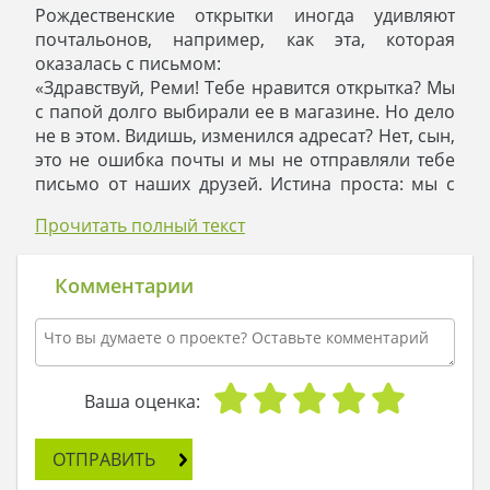
Рождественские открытки иногда удивляют
почтальонов, например, как эта, которая
оказалась с письмом:
«Здравствуй, Реми! Тебе нравится открытка? Мы
с папой долго выбирали ее в магазине. Но дело
не в этом. Видишь, изменился адресат? Нет, сын,
это не ошибка почты и мы не отправляли тебе
письмо от наших друзей. Истина проста: мы с
папой переехали!
Прочитать полный текст
Да, сын, тебя удивляет эта новость: но что
поделать? Ты уехал в Канаду на год по
контракту, и тут мы решили, что пора и нам
Комментарии
действовать. В общем, мы не просто переехали
ради переезда. Все гораздо круче: мы
построили новый особняк! Реми, это для тебя
сюрприз и в чем-то шок, но посуди сам: вы с
сестрой выросли и разъехались, а мы с твоим
Ваша оценка:
отцом решили воплотить в жизнь то, к чему
давно стремились. Мы не стали размениваться
ОТПРАВИТЬ
на покупку нового дома, а создали для себя