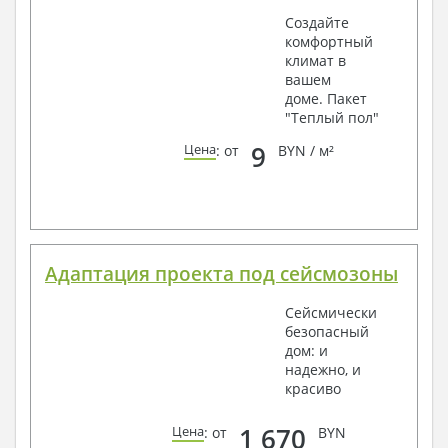
Создайте
комфортный
климат в
вашем
доме. Пакет
"Теплый пол"
9
Цена
: от
BYN / м²
Адаптация проекта под сейсмозоны
Сейсмически
безопасный
дом: и
надежно, и
красиво
1 670
Цена
: от
BYN