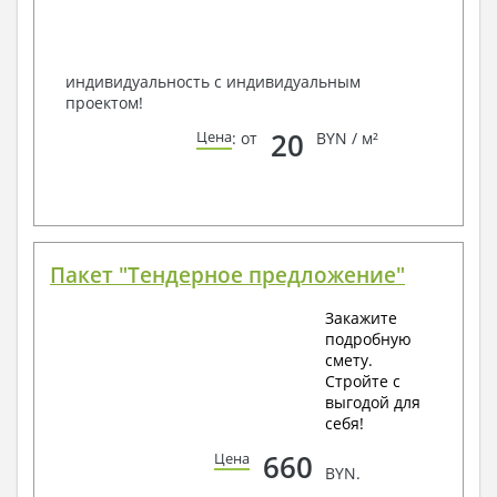
по viber, e-mail, телефон -
наши контакты
.
Всегда рады Вам помочь!
индивидуальность с индивидуальным
проектом!
20
Цена
: от
BYN / м²
Пакет "Тендерное предложение"
Закажите
подробную
смету.
Стройте с
выгодой для
себя!
660
Цена
BYN.