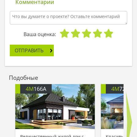
Комментарии
Ваша оценка:
ОТПРАВИТЬ
Подобные
4M
166A
4M
722
Величественный жилой дом с
Красивый одн