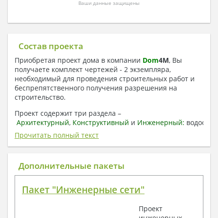
Ваши данные защищены
Состав проекта
Приобретая проект дома в компании
Dom
4
M
, Вы
получаете комплект чертежей - 2 экземпляра,
необходимый для проведения строительных работ и
беспрепятственного получения разрешения на
строительство.
Проект содержит три раздела –
Архитектурный
,
Конструктивный
и
Инженерный:
водоснаб
отопление, вентиляция, канализация,
Прочитать полный текст
электроснабжение (приобретается за дополнительную
плату) + Пояснительная записка.
Дополнительные пакеты
1. Архитектурный раздел:
Общие данные по проекту
Пакет "Инженерные сети"
План координационных осей
Поэтажные кладочные планы
Проект
Поэтажные маркировочные планы с
инженерных