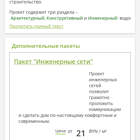
строительство.
Проект содержит три раздела –
Архитектурный
,
Конструктивный
и
Инженерный:
водоснаб
отопление, вентиляция, канализация,
Прочитать полный текст
электроснабжение (приобретается за дополнительную
плату) + Пояснительная записка.
Дополнительные пакеты
1. Архитектурный раздел:
Общие данные по проекту
Пакет "Инженерные сети"
План координационных осей
Поэтажные кладочные планы
Проект
Поэтажные маркировочные планы с
инженерных
экспликацией помещений
сетей
План кровли
позволит
Разрезы и состав конструкций
грамотно
Фасады с ведомостью внешних отделок
проложить
Элементы проемов – спецификация
коммуникации
Ведомость перемычек – сечения и
и сделать дом по-настоящему комфортным и
спецификация
современным.
Экспликация полов
Объемы основных строительных материалов
21
Цена
: от
BYN / м²
Архитектурные узлы в конструкциях