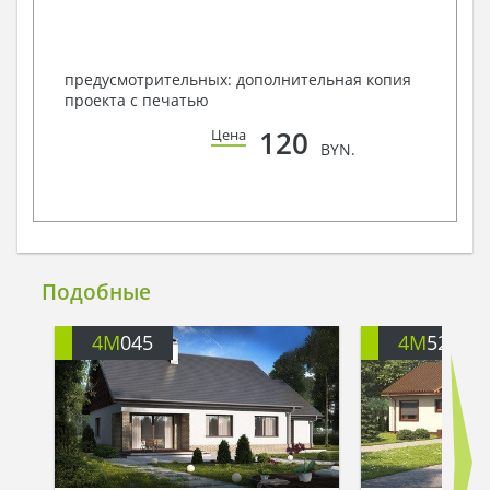
предусмотрительных: дополнительная копия
проекта с печатью
120
Цена
BYN.
Подобные
4M
045
4M
524G