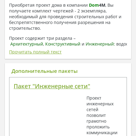
Приобретая проект дома в компании
Dom
4
M
, Вы
получаете комплект чертежей - 2 экземпляра,
необходимый для проведения строительных работ и
беспрепятственного получения разрешения на
строительство.
Проект содержит три раздела –
Архитектурный
,
Конструктивный
и
Инженерный:
водоснаб
отопление, вентиляция, канализация,
Прочитать полный текст
электроснабжение (приобретается за дополнительную
плату) + Пояснительная записка.
Дополнительные пакеты
1. Архитектурный раздел:
Общие данные по проекту
Пакет "Инженерные сети"
План координационных осей
Поэтажные кладочные планы
Проект
Поэтажные маркировочные планы с
инженерных
экспликацией помещений
сетей
План кровли
позволит
Разрезы и состав конструкций
грамотно
Фасады с ведомостью внешних отделок
проложить
Элементы проемов – спецификация
коммуникации
Ведомость перемычек – сечения и