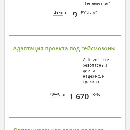
"Теплый пол"
9
Цена
: от
BYN / м²
Адаптация проекта под сейсмозоны
Сейсмически
безопасный
дом: и
надежно, и
красиво
1 670
Цена
: от
BYN